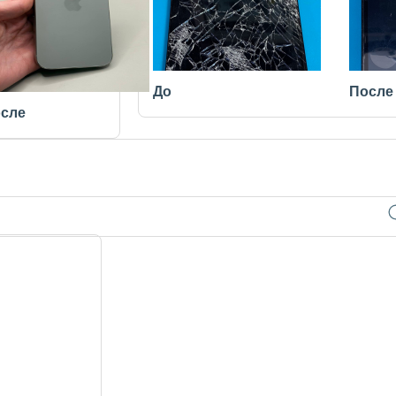
До
После
сле