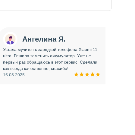
Ангелина Я.
Устала мучится с зарядкой телефона Xiaomi 11
Сдава
ultra. Решила заменить аккумулятор. Уже не
отрем
первый раз обращаюсь в этот сервис. Сделали
работ
как всегда качественно, спасибо!
опера
16.03.2025
прини
и вни
09.03