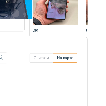
До
После
Списком
На карте