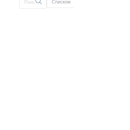
Списком
На карте