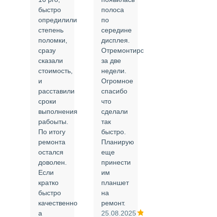
быстро
полоса
все в
опредилили
по
срок и
степень
середине
качественно.
поломки,
дисплея.
Цены
сразу
Отремонтировали
соответствуют
сказали
за две
указанным.
стоимость,
недели.
Спасибо
и
Огромное
!
й
расставили
спасибо
24.02.2025
сроки
что
выполнения
сделали
рабоыты.
так
я
По итогу
быстро.
ремонта
Планирую
,
остался
еще
ли
доволен.
принести
Если
им
кратко
планшет
быстро
на
или
качественно
ремонт.
а
25.08.2025