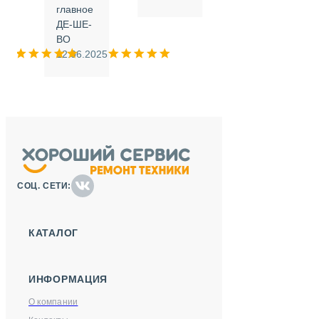
.
главное
ДЕ-ШЕ-
м
ВО
025
12.06.2025
СОЦ. СЕТИ:
КАТАЛОГ
ИНФОРМАЦИЯ
О компании