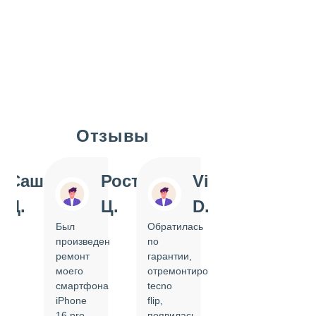
Отзывы
Slide 1 of 7
Саша
Ростислав
Vi
Inn
Д.
Ц.
D.
Pol
Был
Обратилась
Отдавала
произведен
по
IPhone
ремонт
гарантии,
на
моего
отремонтировать
замену
смартфона
tecno
задней
iPhone
flip,
крышки.
ал
16 pro,
появилась
Сделали