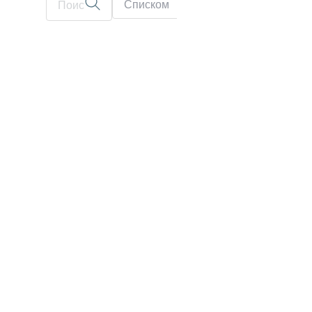
Списком
На карте