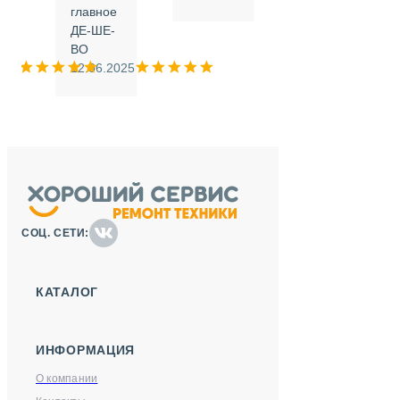
.
главное
ДЕ-ШЕ-
м
ВО
025
12.06.2025
СОЦ. СЕТИ:
КАТАЛОГ
ИНФОРМАЦИЯ
О компании