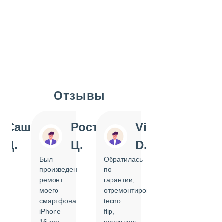
Отзывы
Slide 1 of 7
Саша
Ростислав
Vi
Inn
Д.
Ц.
D.
Pol
Был
Обратилась
Отдавала
произведен
по
IPhone
ремонт
гарантии,
на
моего
отремонтировать
замену
смартфона
tecno
задней
iPhone
flip,
крышки.
ал
16 pro,
появилась
Сделали