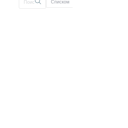
Списком
На карте