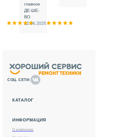
.
главное
ДЕ-ШЕ-
м
ВО
025
12.06.2025
СОЦ. СЕТИ:
КАТАЛОГ
ИНФОРМАЦИЯ
О компании