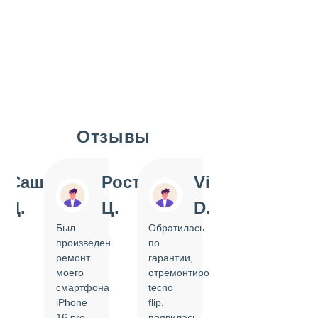
Отзывы
Slide 1 of 7
Саша
Ростислав
Vi
Inn
Д.
Ц.
D.
Pol
Был
Обратилась
Отдавала
произведен
по
IPhone
ремонт
гарантии,
на
моего
отремонтировать
замену
смартфона
tecno
задней
iPhone
flip,
крышки.
ал
16 pro,
появилась
Сделали