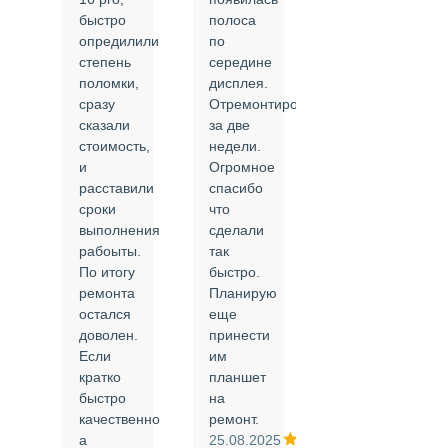
быстро
полоса
все в
опредилили
по
срок и
степень
середине
качественно.
поломки,
дисплея.
Цены
сразу
Отремонтировали
соответствуют
сказали
за две
указанным.
стоимость,
недели.
Спасибо
и
Огромное
!
й
расставили
спасибо
24.02.2025
сроки
что
выполнения
сделали
рабоыты.
так
я
По итогу
быстро.
ремонта
Планирую
,
остался
еще
ли
доволен.
принести
Если
им
кратко
планшет
быстро
на
или
качественно
ремонт.
а
25.08.2025