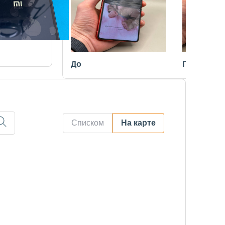
До
После
Списком
На карте