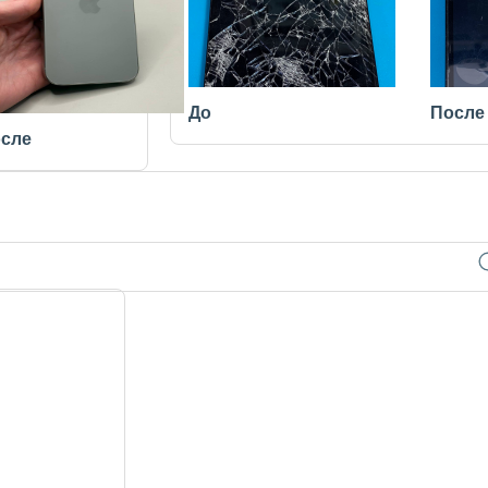
До
После
сле