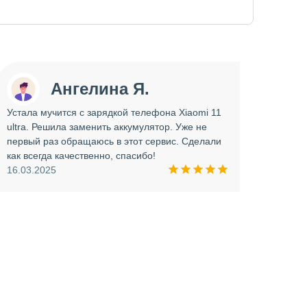
Ангелина Я.
Устала мучится с зарядкой телефона Xiaomi 11
Сдава
ultra. Решила заменить аккумулятор. Уже не
отрем
первый раз обращаюсь в этот сервис. Сделали
работ
как всегда качественно, спасибо!
опера
16.03.2025
прини
и вни
09.03