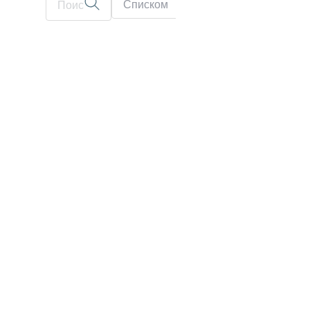
Списком
На карте