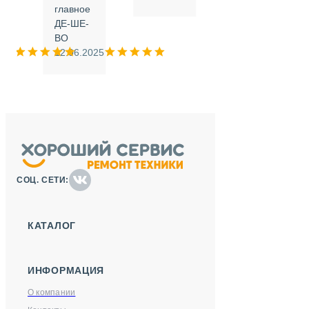
.
главное
ДЕ-ШЕ-
м
ВО
025
12.06.2025
СОЦ. СЕТИ:
КАТАЛОГ
ИНФОРМАЦИЯ
О компании