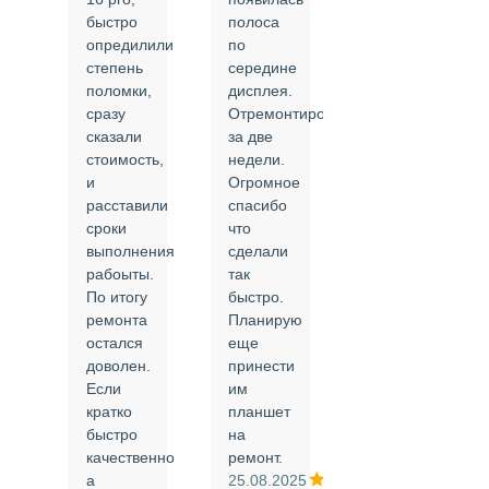
быстро
полоса
все в
опредилили
по
срок и
степень
середине
качественно.
поломки,
дисплея.
Цены
сразу
Отремонтировали
соответствуют
сказали
за две
указанным.
стоимость,
недели.
Спасибо
и
Огромное
!
й
расставили
спасибо
24.02.2025
сроки
что
выполнения
сделали
рабоыты.
так
я
По итогу
быстро.
ремонта
Планирую
,
остался
еще
ли
доволен.
принести
Если
им
кратко
планшет
быстро
на
или
качественно
ремонт.
а
25.08.2025