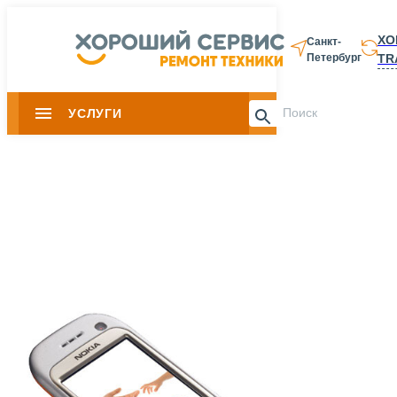
ХО
Санкт-
TR
Петербург
8 812 337-28-
УСЛУГИ
Slide 1 of 0