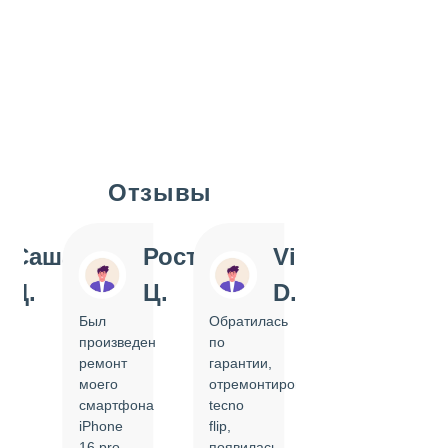
Отзывы
Slide 1 of 7
Саша
Ростислав
Vi
Inn
Д.
Ц.
D.
Pol
Был
Обратилась
Отдавала
произведен
по
IPhone
ремонт
гарантии,
на
моего
отремонтировать
замену
смартфона
tecno
задней
iPhone
flip,
крышки.
ал
16 pro,
появилась
Сделали