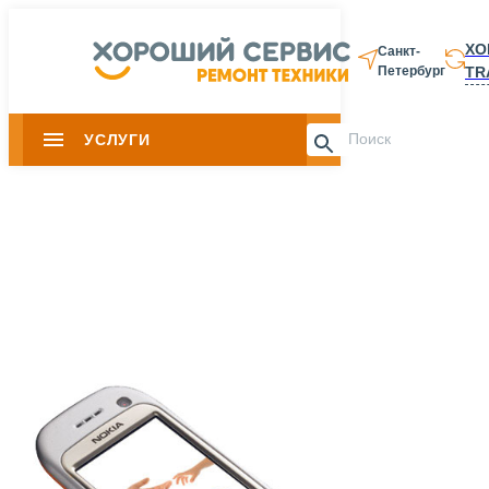
ХО
Санкт-
TR
Петербург
8 812 337-28-
УСЛУГИ
Slide 1 of 0