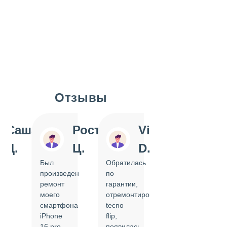
Отзывы
Slide 1 of 7
Саша
Ростислав
Vi
Inn
Д.
Ц.
D.
Pol
Был
Обратилась
Отдавала
произведен
по
IPhone
ремонт
гарантии,
на
моего
отремонтировать
замену
смартфона
tecno
задней
iPhone
flip,
крышки.
ал
16 pro,
появилась
Сделали