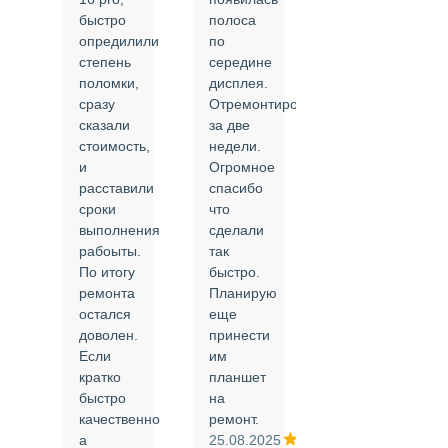
быстро
полоса
все в
опредилили
по
срок и
степень
середине
качественно.
поломки,
дисплея.
Цены
сразу
Отремонтировали
соответствуют
сказали
за две
указанным.
стоимость,
недели.
Спасибо
и
Огромное
!
й
расставили
спасибо
24.02.2025
сроки
что
выполнения
сделали
рабоыты.
так
я
По итогу
быстро.
ремонта
Планирую
,
остался
еще
ли
доволен.
принести
Если
им
кратко
планшет
быстро
на
или
качественно
ремонт.
а
25.08.2025