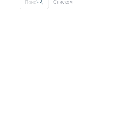
Списком
На карте