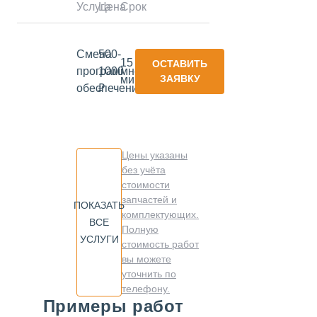
Услуга
Цена
Срок
Смена
500-
15
ОСТАВИТЬ
программного
1000
ЗАЯВКУ
минут
обеспечения
₽
Цены указаны
без учёта
стоимости
запчастей и
ПОКАЗАТЬ
комплектующих.
ВСЕ
Полную
УСЛУГИ
стоимость работ
вы можете
уточнить по
телефону.
Примеры работ