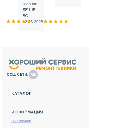
.
главное
ДЕ-ШЕ-
м
ВО
025
12.06.2025
СОЦ. СЕТИ:
КАТАЛОГ
ИНФОРМАЦИЯ
О компании