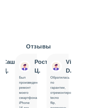
Отзывы
Slide 1 of 7
Саша
Ростислав
Vi
Inn
Д.
Ц.
D.
Pol
Был
Обратилась
Отдавала
произведен
по
IPhone
ремонт
гарантии,
на
моего
отремонтировать
замену
смартфона
tecno
задней
iPhone
flip,
крышки.
ал
16 pro,
появилась
Сделали