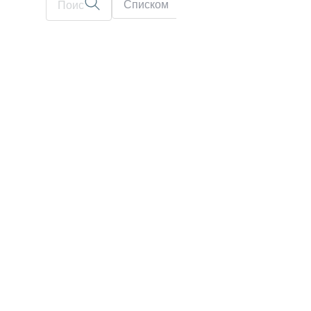
Списком
На карте