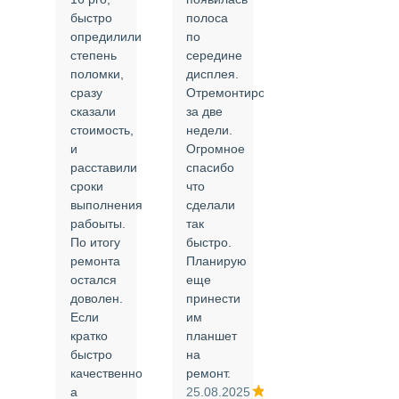
быстро
полоса
все в
опредилили
по
срок и
степень
середине
качественно.
поломки,
дисплея.
Цены
сразу
Отремонтировали
соответствуют
сказали
за две
указанным.
стоимость,
недели.
Спасибо
и
Огромное
!
й
расставили
спасибо
24.02.2025
сроки
что
выполнения
сделали
рабоыты.
так
я
По итогу
быстро.
ремонта
Планирую
,
остался
еще
ли
доволен.
принести
Если
им
кратко
планшет
быстро
на
или
качественно
ремонт.
а
25.08.2025