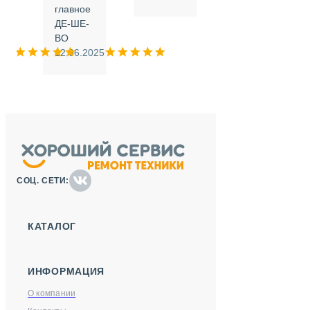
.
главное
ДЕ-ШЕ-
м
ВО
025
12.06.2025
СОЦ. СЕТИ:
КАТАЛОГ
ИНФОРМАЦИЯ
О компании