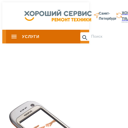
ХО
Санкт-
TR
Петербург
8 812 337-28-
УСЛУГИ
Slide 1 of 0