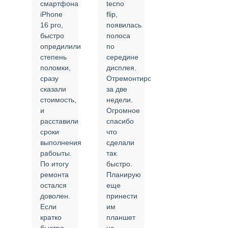
смартфона
tecno
задней
iPhone
flip,
крышки.
ал
16 pro,
появилась
Сделали
быстро
полоса
все в
опредилили
по
срок и
степень
середине
качественно.
поломки,
дисплея.
Цены
сразу
Отремонтировали
соответствуют
сказали
за две
указанным.
стоимость,
недели.
Спасибо
и
Огромное
!
й
расставили
спасибо
24.02.2025
сроки
что
выполнения
сделали
рабоыты.
так
я
По итогу
быстро.
ремонта
Планирую
,
остался
еще
ли
доволен.
принести
Если
им
кратко
планшет