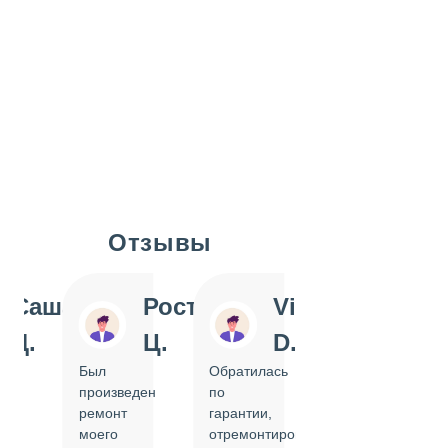
Отзывы
Slide 1 of 7
Саша
Ростислав
Vi
Inn
Д.
Ц.
D.
Pol
Был
Обратилась
Отдавала
произведен
по
IPhone
ремонт
гарантии,
на
моего
отремонтировать
замену