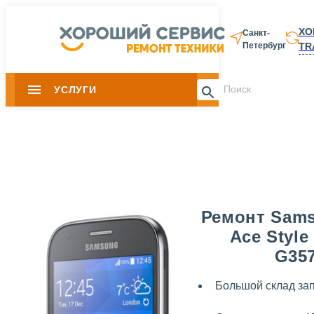
ХО
Санкт-
TR
Петербург
8 812 337-28-
УСЛУГИ
Slide 1 of 0
Ремонт Sams
Ace Style
G35
Большой склад за