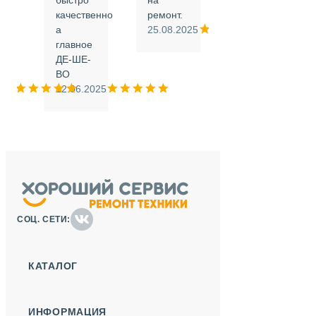
быстро
на
или
качественно
ремонт.
а
25.08.2025
.
главное
ДЕ-ШЕ-
м
ВО
025
12.06.2025
СОЦ. СЕТИ:
КАТАЛОГ
ИНФОРМАЦИЯ