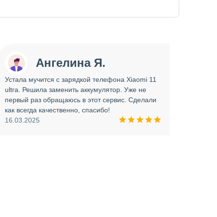
Ангелина Я.
Устала мучится с зарядкой телефона Xiaomi 11
Сдава
ultra. Решила заменить аккумулятор. Уже не
отрем
первый раз обращаюсь в этот сервис. Сделали
работ
как всегда качественно, спасибо!
опера
16.03.2025
прини
и вни
09.03