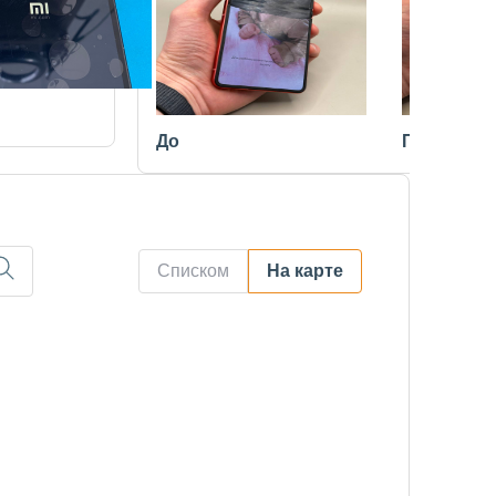
До
После
Списком
На карте