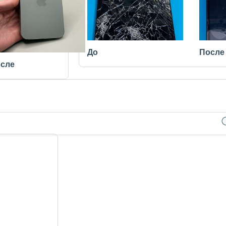
До
После
сле