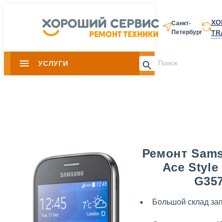
ХО
Санкт-
TR
Петербург
8 812 337-28-
УСЛУГИ
Slide 1 of 0
Ремонт Sams
Ace Style
G35
Большой склад за