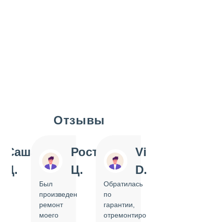
Отзывы
Slide 1 of 7
Саша
Ростислав
Vi
Inn
Д.
Ц.
D.
Pol
Был
Обратилась
Отдавала
произведен
по
IPhone
ремонт
гарантии,
на
моего
отремонтировать
замену