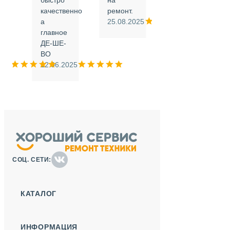
быстро
на
или
качественно
ремонт.
а
25.08.2025
.
главное
ДЕ-ШЕ-
м
ВО
025
12.06.2025
СОЦ. СЕТИ:
КАТАЛОГ
ИНФОРМАЦИЯ