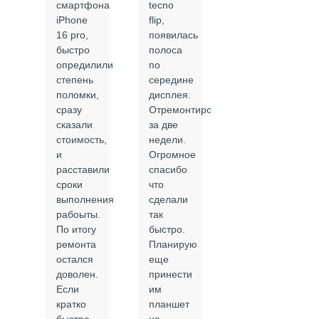
смартфона
tecno
задней
iPhone
flip,
крышки.
ал
16 pro,
появилась
Сделали
быстро
полоса
все в
опредилили
по
срок и
степень
середине
качественно.
поломки,
дисплея.
Цены
сразу
Отремонтировали
соответствуют
сказали
за две
указанным.
стоимость,
недели.
Спасибо
и
Огромное
!
й
расставили
спасибо
24.02.2025
сроки
что
выполнения
сделали
рабоыты.
так
я
По итогу
быстро.
ремонта
Планирую
,
остался
еще
ли
доволен.
принести
Если
им
кратко
планшет