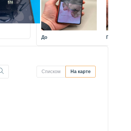
До
После
Списком
На карте