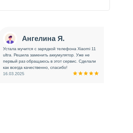
Ангелина Я.
Устала мучится с зарядкой телефона Xiaomi 11
Сдава
ultra. Решила заменить аккумулятор. Уже не
отрем
первый раз обращаюсь в этот сервис. Сделали
работ
как всегда качественно, спасибо!
опера
16.03.2025
прини
и вни
09.03