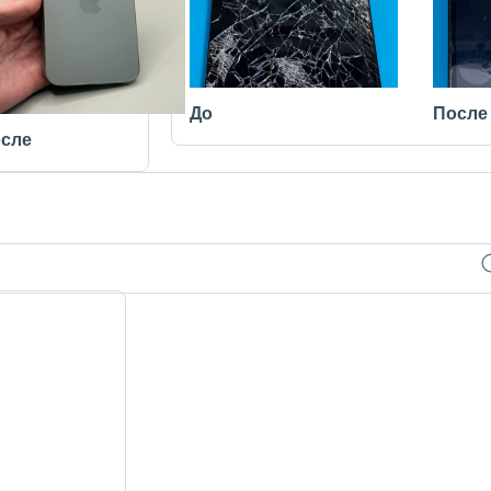
До
После
сле