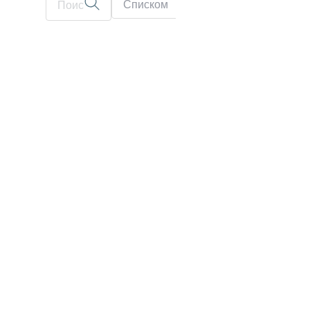
Списком
На карте