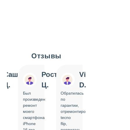
Отзывы
Slide 1 of 7
Саша
Ростислав
Vi
Inn
Д.
Ц.
D.
Pol
Был
Обратилась
Отдавала
произведен
по
IPhone
ремонт
гарантии,
на
моего
отремонтировать
замену
смартфона
tecno
задней
iPhone
flip,
крышки.
ал
16 pro,
появилась
Сделали