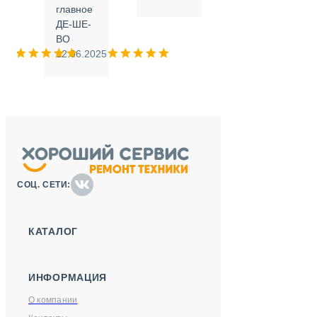
.
главное
ДЕ-ШЕ-
м
ВО
025
12.06.2025
СОЦ. СЕТИ:
КАТАЛОГ
ИНФОРМАЦИЯ
О компании