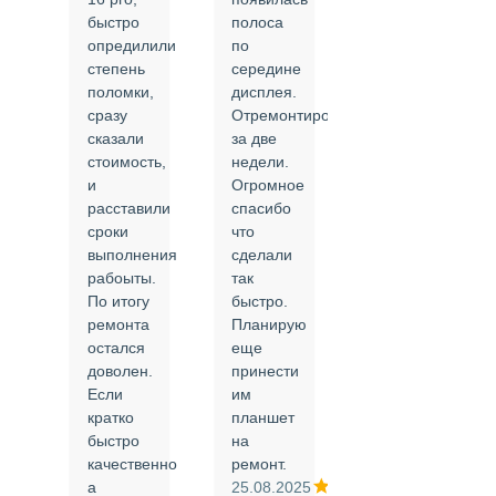
быстро
полоса
все в
опредилили
по
срок и
степень
середине
качественно.
поломки,
дисплея.
Цены
сразу
Отремонтировали
соответствуют
сказали
за две
указанным.
стоимость,
недели.
Спасибо
и
Огромное
!
й
расставили
спасибо
24.02.2025
сроки
что
выполнения
сделали
рабоыты.
так
я
По итогу
быстро.
ремонта
Планирую
,
остался
еще
ли
доволен.
принести
Если
им
кратко
планшет
быстро
на
или
качественно
ремонт.
а
25.08.2025