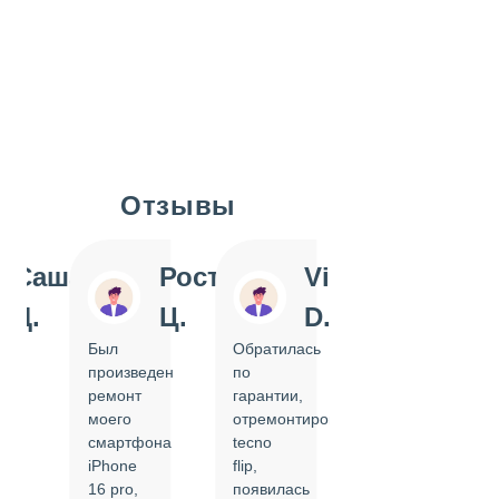
Отзывы
Slide 1 of 7
Саша
Ростислав
Vi
Inn
Д.
Ц.
D.
Pol
Был
Обратилась
Отдавала
произведен
по
IPhone
ремонт
гарантии,
на
моего
отремонтировать
замену
смартфона
tecno
задней
iPhone
flip,
крышки.
ал
16 pro,
появилась
Сделали