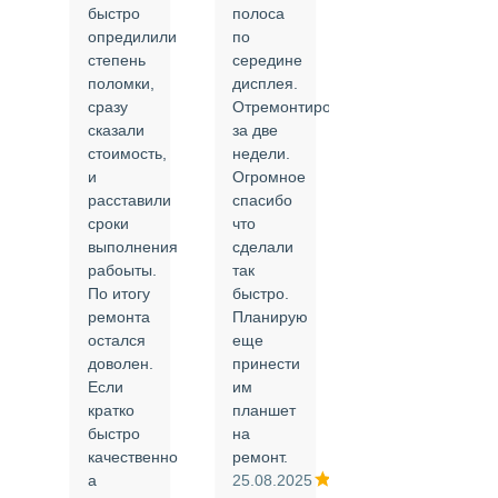
быстро
полоса
все в
опредилили
по
срок и
степень
середине
качественно.
поломки,
дисплея.
Цены
сразу
Отремонтировали
соответствуют
сказали
за две
указанным.
стоимость,
недели.
Спасибо
и
Огромное
!
й
расставили
спасибо
24.02.2025
сроки
что
выполнения
сделали
рабоыты.
так
я
По итогу
быстро.
ремонта
Планирую
,
остался
еще
ли
доволен.
принести
Если
им
кратко
планшет
быстро
на
или
качественно
ремонт.
а
25.08.2025