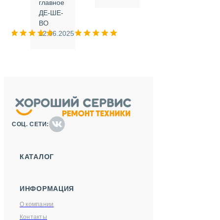
.
главное
ДЕ-ШЕ-
м
ВО
025
12.06.2025
СОЦ. СЕТИ:
КАТАЛОГ
ИНФОРМАЦИЯ
О компании
Контакты