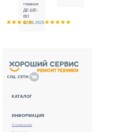
.
главное
ДЕ-ШЕ-
м
ВО
025
12.06.2025
СОЦ. СЕТИ:
КАТАЛОГ
ИНФОРМАЦИЯ
О компании