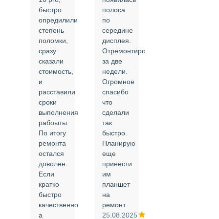
быстро
полоса
все в
опредилили
по
срок и
степень
середине
качественно.
поломки,
дисплея.
Цены
сразу
Отремонтировали
соответствуют
сказали
за две
указанным.
стоимость,
недели.
Спасибо
и
Огромное
!
й
расставили
спасибо
24.02.2025
сроки
что
выполнения
сделали
рабоыты.
так
я
По итогу
быстро.
ремонта
Планирую
,
остался
еще
ли
доволен.
принести
Если
им
кратко
планшет
быстро
на
или
качественно
ремонт.
а
25.08.2025