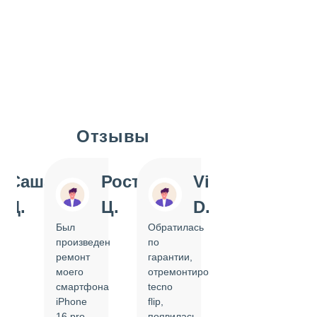
Отзывы
Slide 1 of 7
Саша
Ростислав
Vi
Inn
Д.
Ц.
D.
Pol
Был
Обратилась
Отдавала
произведен
по
IPhone
ремонт
гарантии,
на
моего
отремонтировать
замену
смартфона
tecno
задней
iPhone
flip,
крышки.
ал
16 pro,
появилась
Сделали