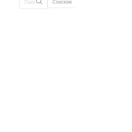
Списком
На карте