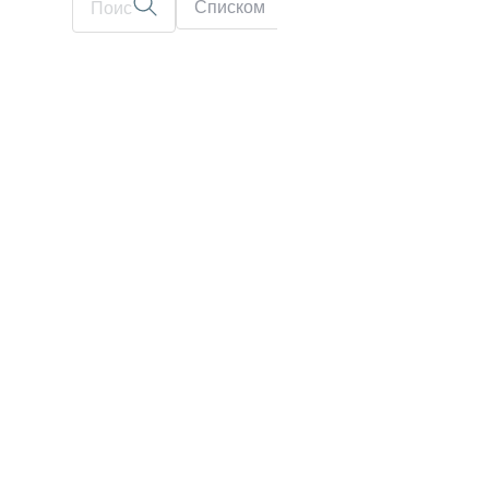
Списком
На карте