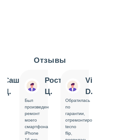
Отзывы
Slide 1 of 7
Саша
Ростислав
Vi
Inn
Д.
Ц.
D.
Pol
Был
Обратилась
Отдавала
произведен
по
IPhone
ремонт
гарантии,
на
моего
отремонтировать
замену
смартфона
tecno
задней
iPhone
flip,
крышки.
ал
16 pro,
появилась
Сделали