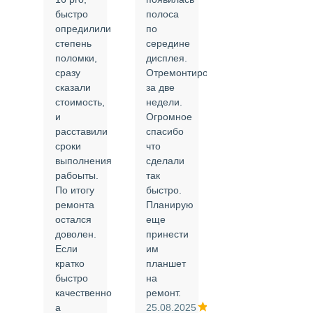
быстро
полоса
все в
опредилили
по
срок и
степень
середине
качественно.
поломки,
дисплея.
Цены
сразу
Отремонтировали
соответствуют
сказали
за две
указанным.
стоимость,
недели.
Спасибо
и
Огромное
!
й
расставили
спасибо
24.02.2025
сроки
что
выполнения
сделали
рабоыты.
так
я
По итогу
быстро.
ремонта
Планирую
,
остался
еще
ли
доволен.
принести
Если
им
кратко
планшет
быстро
на
или
качественно
ремонт.
а
25.08.2025