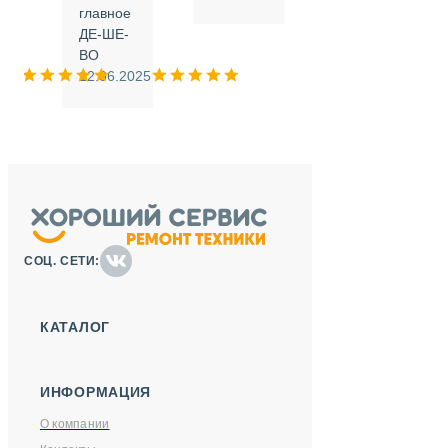
.
главное
ДЕ-ШЕ-
м
ВО
025
12.06.2025
СОЦ. СЕТИ:
КАТАЛОГ
ИНФОРМАЦИЯ
О компании