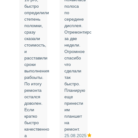
быстро
полоса
все в
опредилили
по
срок и
степень
середине
качественно.
поломки,
дисплея.
Цены
сразу
Отремонтировали
соответствуют
сказали
за две
указанным.
стоимость,
недели.
Спасибо
и
Огромное
!
й
расставили
спасибо
24.02.2025
сроки
что
выполнения
сделали
рабоыты.
так
я
По итогу
быстро.
ремонта
Планирую
,
остался
еще
ли
доволен.
принести
Если
им
кратко
планшет
быстро
на
или
качественно
ремонт.
а
25.08.2025