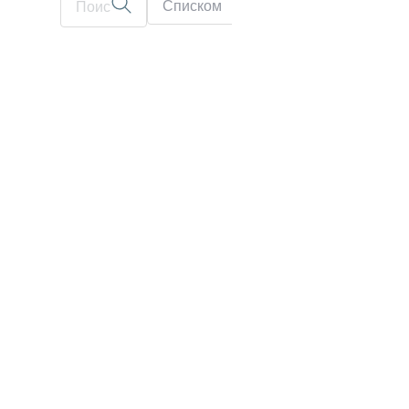
Списком
На карте