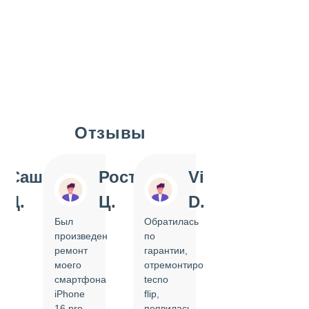
Отзывы
Slide 1 of 7
Саша
Ростислав
Vi
Inn
Д.
Ц.
D.
Pol
Был
Обратилась
Отдавала
произведен
по
IPhone
ремонт
гарантии,
на
моего
отремонтировать
замену
смартфона
tecno
задней
iPhone
flip,
крышки.
ал
16 pro,
появилась
Сделали