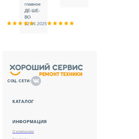
.
главное
ДЕ-ШЕ-
м
ВО
025
12.06.2025
СОЦ. СЕТИ:
КАТАЛОГ
ИНФОРМАЦИЯ
О компании