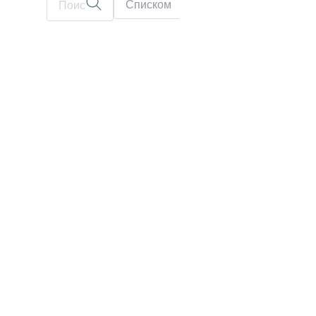
Списком
На карте