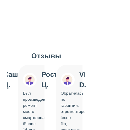
Отзывы
Slide 1 of 7
Саша
Ростислав
Vi
Inn
Д.
Ц.
D.
Pol
Был
Обратилась
Отдавала
произведен
по
IPhone
ремонт
гарантии,
на
моего
отремонтировать
замену
смартфона
tecno
задней
iPhone
flip,
крышки.
ал
16 pro,
появилась
Сделали