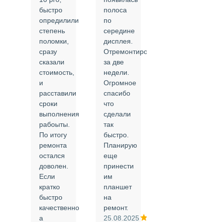
быстро
полоса
все в
опредилили
по
срок и
степень
середине
качественно.
поломки,
дисплея.
Цены
сразу
Отремонтировали
соответствуют
сказали
за две
указанным.
стоимость,
недели.
Спасибо
и
Огромное
!
й
расставили
спасибо
24.02.2025
сроки
что
выполнения
сделали
рабоыты.
так
я
По итогу
быстро.
ремонта
Планирую
,
остался
еще
ли
доволен.
принести
Если
им
кратко
планшет
быстро
на
или
качественно
ремонт.
а
25.08.2025