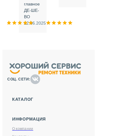
.
главное
ДЕ-ШЕ-
м
ВО
025
12.06.2025
СОЦ. СЕТИ:
КАТАЛОГ
ИНФОРМАЦИЯ
О компании