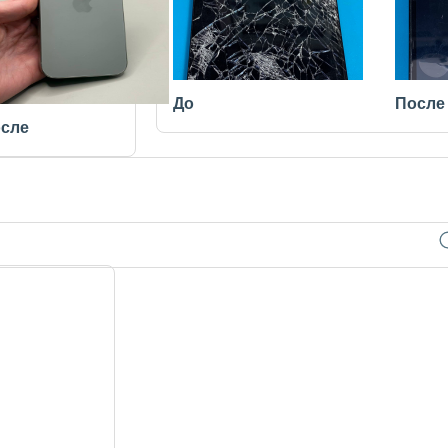
До
После
сле