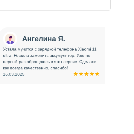
Ангелина Я.
Устала мучится с зарядкой телефона Xiaomi 11
Сдава
ultra. Решила заменить аккумулятор. Уже не
отрем
первый раз обращаюсь в этот сервис. Сделали
работ
как всегда качественно, спасибо!
опера
16.03.2025
прини
и вни
09.03