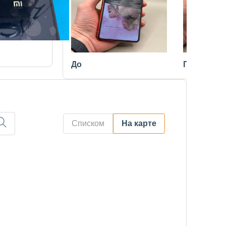
До
После
Списком
На карте