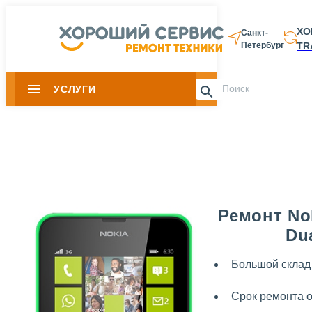
ХО
Санкт-
TR
Петербург
8 812 337-28-
УСЛУГИ
Slide 1 of 0
Ремонт No
Du
Большой склад
Срок ремонта о