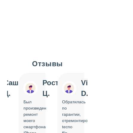
Отзывы
Slide 1 of 7
Саша
Ростислав
Vi
Inn
Д.
Ц.
D.
Pol
Был
Обратилась
Отдавала
произведен
по
IPhone
ремонт
гарантии,
на
моего
отремонтировать
замену
смартфона
tecno
задней