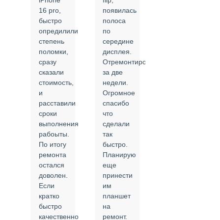
iPhone
flip,
крышки.
ал
16 pro,
появилась
Сделали
быстро
полоса
все в
опредилили
по
срок и
степень
середине
качественно.
поломки,
дисплея.
Цены
сразу
Отремонтировали
соответствуют
сказали
за две
указанным.
стоимость,
недели.
Спасибо
и
Огромное
!
й
расставили
спасибо
24.02.2025
сроки
что
выполнения
сделали
рабоыты.
так
я
По итогу
быстро.
ремонта
Планирую
,
остался
еще
ли
доволен.
принести
Если
им
кратко
планшет
быстро
на
или
качественно
ремонт.