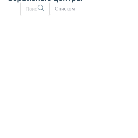
Списком
На карте