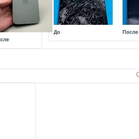
До
После
сле