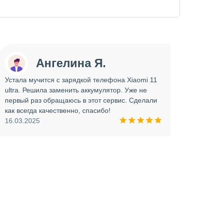
Ангелина Я.
Устала мучится с зарядкой телефона Xiaomi 11
Сдава
ultra. Решила заменить аккумулятор. Уже не
отрем
первый раз обращаюсь в этот сервис. Сделали
работ
как всегда качественно, спасибо!
опера
16.03.2025
прини
и вни
09.03