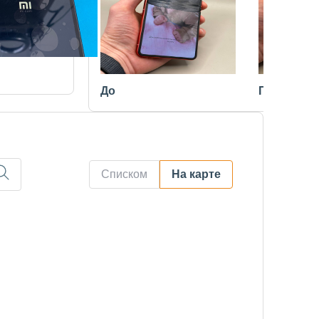
До
После
Списком
На карте