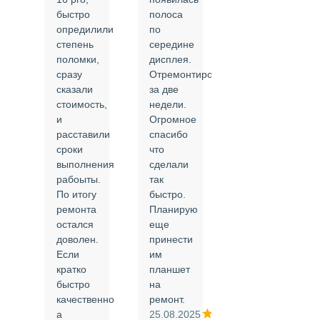
быстро
полоса
все в
опредилили
по
срок и
степень
середине
качественно.
поломки,
дисплея.
Цены
сразу
Отремонтировали
соответствуют
сказали
за две
указанным.
стоимость,
недели.
Спасибо
и
Огромное
!
й
расставили
спасибо
24.02.2025
сроки
что
выполнения
сделали
рабоыты.
так
я
По итогу
быстро.
ремонта
Планирую
,
остался
еще
ли
доволен.
принести
Если
им
кратко
планшет
быстро
на
или
качественно
ремонт.
а
25.08.2025