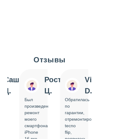
Отзывы
Slide 1 of 7
Саша
Ростислав
Vi
Inn
Д.
Ц.
D.
Pol
Был
Обратилась
Отдавала
произведен
по
IPhone
ремонт
гарантии,
на
моего
отремонтировать
замену
смартфона
tecno
задней
iPhone
flip,
крышки.
ал
16 pro,
появилась
Сделали