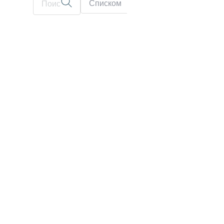
Списком
На карте