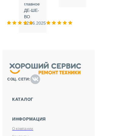
.
главное
ДЕ-ШЕ-
м
ВО
025
12.06.2025
СОЦ. СЕТИ:
КАТАЛОГ
ИНФОРМАЦИЯ
О компании