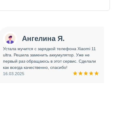
Ангелина Я.
Устала мучится с зарядкой телефона Xiaomi 11
Сдава
ultra. Решила заменить аккумулятор. Уже не
отрем
первый раз обращаюсь в этот сервис. Сделали
работ
как всегда качественно, спасибо!
опера
16.03.2025
прини
и вни
09.03