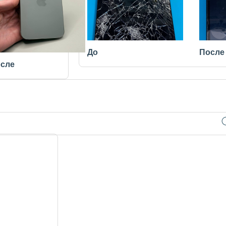
До
После
сле