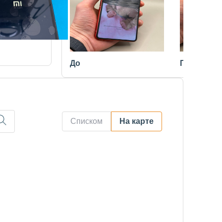
До
После
Списком
На карте