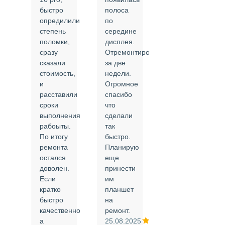
быстро
полоса
все в
опредилили
по
срок и
степень
середине
качественно.
поломки,
дисплея.
Цены
сразу
Отремонтировали
соответствуют
сказали
за две
указанным.
стоимость,
недели.
Спасибо
и
Огромное
!
й
расставили
спасибо
24.02.2025
сроки
что
выполнения
сделали
рабоыты.
так
я
По итогу
быстро.
ремонта
Планирую
,
остался
еще
ли
доволен.
принести
Если
им
кратко
планшет
быстро
на
или
качественно
ремонт.
а
25.08.2025