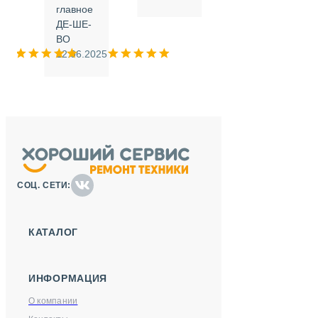
.
главное
ДЕ-ШЕ-
м
ВО
025
12.06.2025
СОЦ. СЕТИ:
КАТАЛОГ
ИНФОРМАЦИЯ
О компании