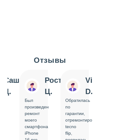
Отзывы
Slide 1 of 7
Саша
Ростислав
Vi
Inn
Д.
Ц.
D.
Pol
Был
Обратилась
Отдавала
произведен
по
IPhone
ремонт
гарантии,
на
моего
отремонтировать
замену
смартфона
tecno
задней
iPhone
flip,
крышки.
ал
16 pro,
появилась
Сделали