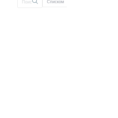
Списком
На карте