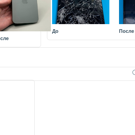
До
После
сле