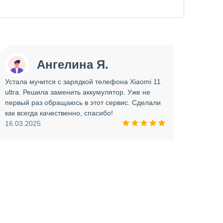
Ангелина Я.
Устала мучится с зарядкой телефона Xiaomi 11
Сдава
ultra. Решила заменить аккумулятор. Уже не
отрем
первый раз обращаюсь в этот сервис. Сделали
работ
как всегда качественно, спасибо!
опера
16.03.2025
прини
и вни
09.03