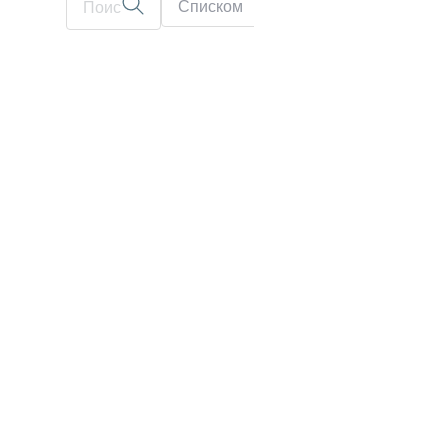
Списком
На карте