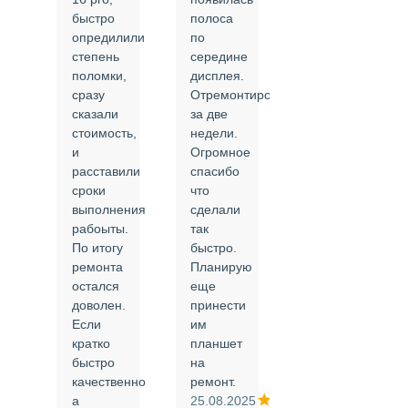
быстро
полоса
все в
опредилили
по
срок и
степень
середине
качественно.
поломки,
дисплея.
Цены
сразу
Отремонтировали
соответствуют
сказали
за две
указанным.
стоимость,
недели.
Спасибо
и
Огромное
!
й
расставили
спасибо
24.02.2025
сроки
что
выполнения
сделали
рабоыты.
так
я
По итогу
быстро.
ремонта
Планирую
,
остался
еще
ли
доволен.
принести
Если
им
кратко
планшет
быстро
на
или
качественно
ремонт.
а
25.08.2025