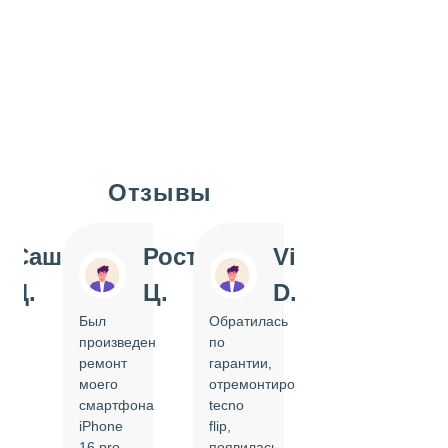
Отзывы
Slide 1 of 7
Саша
Ростислав
Vi
Inn
Д.
Ц.
D.
Pol
Был
Обратилась
Отдавала
произведен
по
IPhone
ремонт
гарантии,
на
моего
отремонтировать
замену
смартфона
tecno
задней
iPhone
flip,
крышки.
ал
16 pro,
появилась
Сделали