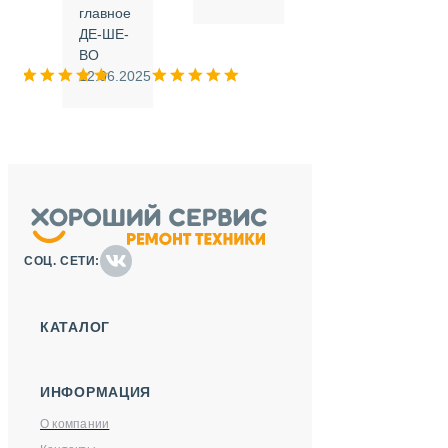
.
главное
ДЕ-ШЕ-
м
ВО
025
12.06.2025
СОЦ. СЕТИ:
КАТАЛОГ
ИНФОРМАЦИЯ
О компании