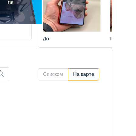
До
После
Списком
На карте