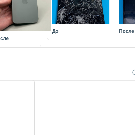
До
После
сле