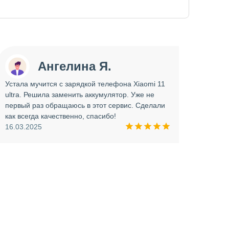
Ангелина Я.
Устала мучится с зарядкой телефона Xiaomi 11
Сдава
ultra. Решила заменить аккумулятор. Уже не
отрем
первый раз обращаюсь в этот сервис. Сделали
работ
как всегда качественно, спасибо!
опера
16.03.2025
прини
и вни
09.03