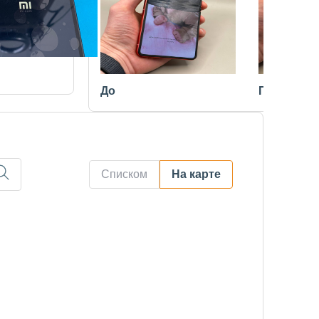
До
После
Списком
На карте