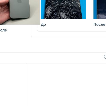
До
После
сле