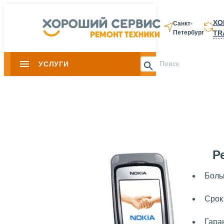
ХО
Санкт-
TR
Петербург
8 812 337-28-
УСЛУГИ
Slide 1 of 0
Р
Боль
Срок
Гара