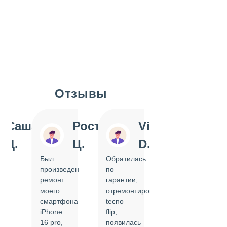
Отзывы
Slide 1 of 7
Саша
Ростислав
Vi
Inn
Д.
Ц.
D.
Pol
Был
Обратилась
Отдавала
произведен
по
IPhone
ремонт
гарантии,
на
моего
отремонтировать
замену
смартфона
tecno
задней
iPhone
flip,
крышки.
ал
16 pro,
появилась
Сделали