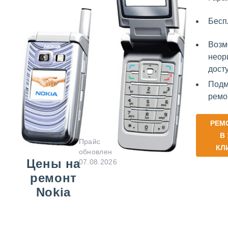
Бесп
Возм
неор
дост
Подм
ремо
РЕМ
В 
Прайс
КЛ
обновлен
Цены на
07.08.2026
ремонт
Nokia