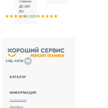
.
главное
ДЕ-ШЕ-
м
ВО
025
12.06.2025
СОЦ. СЕТИ:
КАТАЛОГ
ИНФОРМАЦИЯ
О компании
Контакты