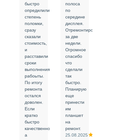
быстро
полоса
все в
опредилили
по
срок и
степень
середине
качественно.
поломки,
дисплея.
Цены
сразу
Отремонтировали
соответствуют
сказали
за две
указанным.
стоимость,
недели.
Спасибо
и
Огромное
!
й
расставили
спасибо
24.02.2025
сроки
что
выполнения
сделали
рабоыты.
так
я
По итогу
быстро.
ремонта
Планирую
,
остался
еще
ли
доволен.
принести
Если
им
кратко
планшет
быстро
на
или
качественно
ремонт.
а
25.08.2025