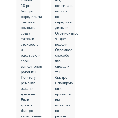
iPhone
flip,
крышки.
ал
16 pro,
появилась
Сделали
быстро
полоса
все в
опредилили
по
срок и
степень
середине
качественно.
поломки,
дисплея.
Цены
сразу
Отремонтировали
соответствуют
сказали
за две
указанным.
стоимость,
недели.
Спасибо
и
Огромное
!
й
расставили
спасибо
24.02.2025
сроки
что
выполнения
сделали
рабоыты.
так
я
По итогу
быстро.
ремонта
Планирую
,
остался
еще
ли
доволен.
принести
Если
им
кратко
планшет
быстро
на
или
качественно
ремонт.