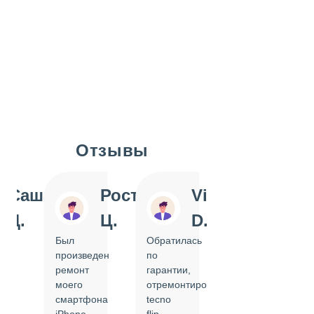
Отзывы
Slide 1 of 7
Саша
Ростислав
Vi
Inn
Д.
Ц.
D.
Pol
Был
Обратилась
Отдавала
произведен
по
IPhone
ремонт
гарантии,
на
моего
отремонтировать
замену
смартфона
tecno
задней