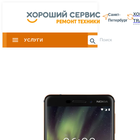
ХО
Санкт-
TR
Петербург
8 812 337-28-
УСЛУГИ
Slide 1 of 0