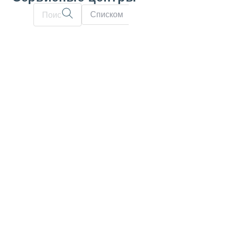
Списком
На карте