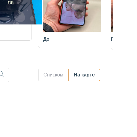
До
После
Списком
На карте