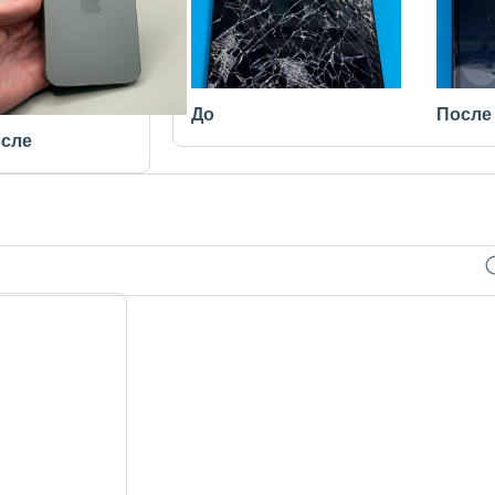
До
После
сле