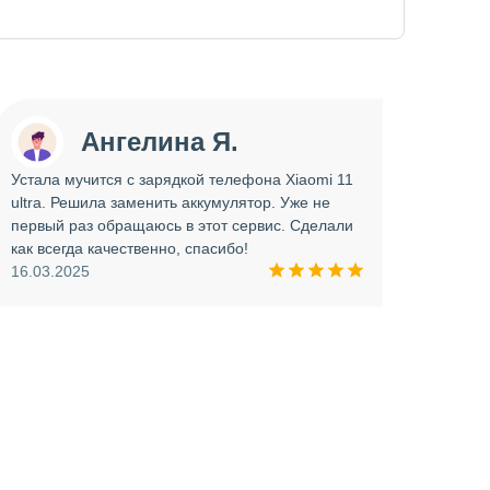
Ангелина Я.
Устала мучится с зарядкой телефона Xiaomi 11
Сдава
ultra. Решила заменить аккумулятор. Уже не
отрем
первый раз обращаюсь в этот сервис. Сделали
работ
как всегда качественно, спасибо!
опера
16.03.2025
прини
и вни
09.03