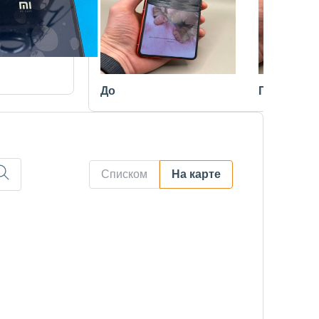
До
После
Списком
На карте