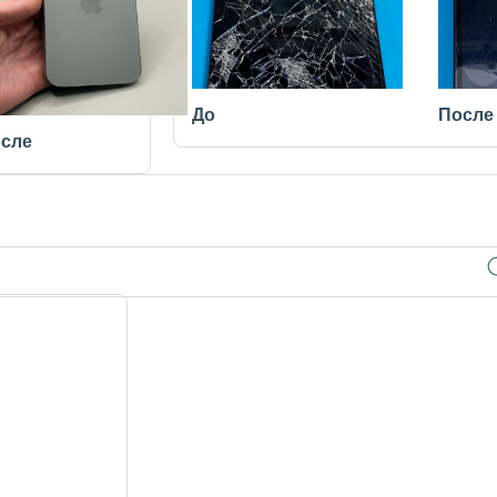
До
После
сле