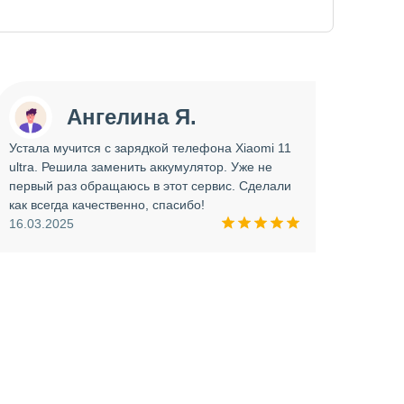
Ангелина Я.
Устала мучится с зарядкой телефона Xiaomi 11
Сдава
ultra. Решила заменить аккумулятор. Уже не
отрем
первый раз обращаюсь в этот сервис. Сделали
работ
как всегда качественно, спасибо!
опера
16.03.2025
прини
и вни
09.03