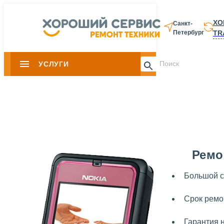
ХО
Санкт-
TR
Петербург
8 812 337-28-
УСЛУГИ
Slide 1 of 0
Ремо
Большой с
Срок ремо
Гарантия 