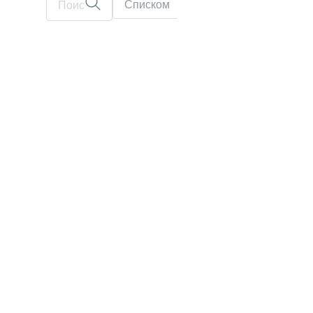
Списком
На карте