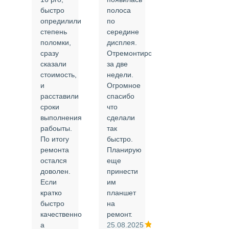
быстро
полоса
все в
опредилили
по
срок и
степень
середине
качественно.
поломки,
дисплея.
Цены
сразу
Отремонтировали
соответствуют
сказали
за две
указанным.
стоимость,
недели.
Спасибо
и
Огромное
!
й
расставили
спасибо
24.02.2025
сроки
что
выполнения
сделали
рабоыты.
так
я
По итогу
быстро.
ремонта
Планирую
,
остался
еще
ли
доволен.
принести
Если
им
кратко
планшет
быстро
на
или
качественно
ремонт.
а
25.08.2025