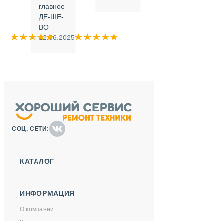
.
главное
ДЕ-ШЕ-
м
ВО
025
12.06.2025
СОЦ. СЕТИ:
КАТАЛОГ
ИНФОРМАЦИЯ
О компании