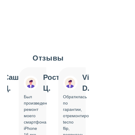
Отзывы
Slide 1 of 7
Саша
Ростислав
Vi
Inn
Д.
Ц.
D.
Pol
Был
Обратилась
Отдавала
произведен
по
IPhone
ремонт
гарантии,
на
моего
отремонтировать
замену
смартфона
tecno
задней
iPhone
flip,
крышки.
ал
16 pro,
появилась
Сделали