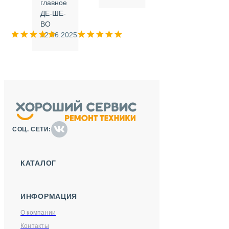
.
главное
ДЕ-ШЕ-
м
ВО
025
12.06.2025
СОЦ. СЕТИ:
КАТАЛОГ
ИНФОРМАЦИЯ
О компании
Контакты