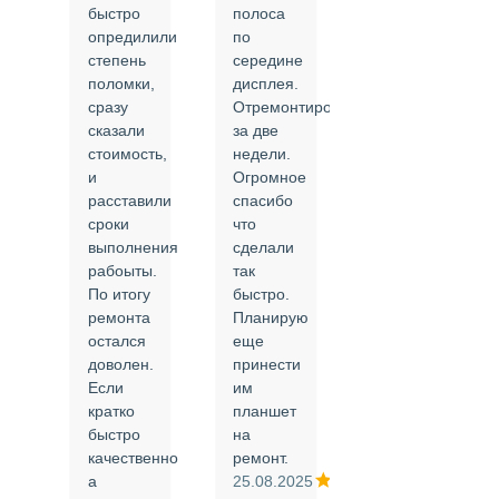
быстро
полоса
все в
опредилили
по
срок и
степень
середине
качественно.
поломки,
дисплея.
Цены
сразу
Отремонтировали
соответствуют
сказали
за две
указанным.
стоимость,
недели.
Спасибо
и
Огромное
!
й
расставили
спасибо
24.02.2025
сроки
что
выполнения
сделали
рабоыты.
так
я
По итогу
быстро.
ремонта
Планирую
,
остался
еще
ли
доволен.
принести
Если
им
кратко
планшет
быстро
на
или
качественно
ремонт.
а
25.08.2025