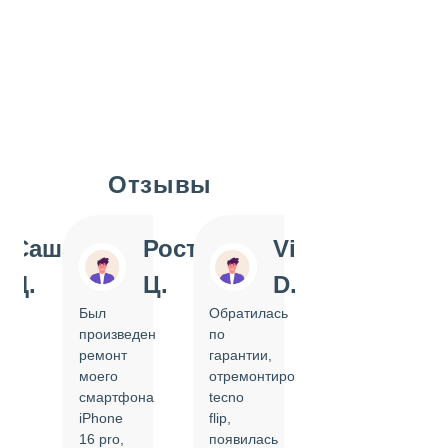
Отзывы
Slide 1 of 7
Саша
Ростислав
Vi
Inn
Д.
Ц.
D.
Pol
Был
Обратилась
Отдавала
произведен
по
IPhone
ремонт
гарантии,
на
моего
отремонтировать
замену
смартфона
tecno
задней
iPhone
flip,
крышки.
ал
16 pro,
появилась
Сделали