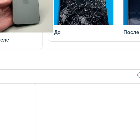
До
После
сле