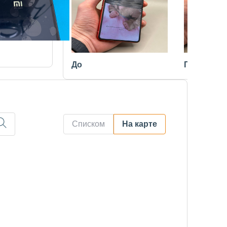
До
После
Списком
На карте