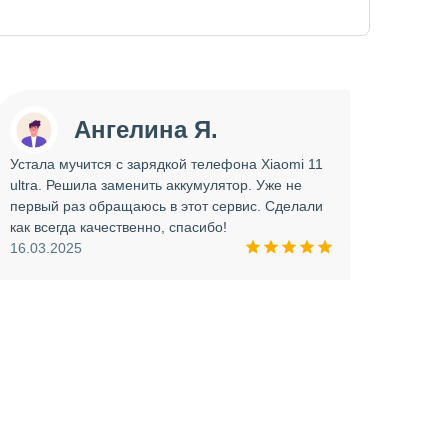
Ангелина Я.
Устала мучится с зарядкой телефона Xiaomi 11
Сдава
ultra. Решила заменить аккумулятор. Уже не
отрем
первый раз обращаюсь в этот сервис. Сделали
работ
как всегда качественно, спасибо!
опера
16.03.2025
прини
и вни
09.03