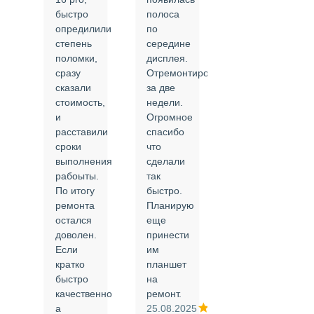
быстро
полоса
все в
опредилили
по
срок и
степень
середине
качественно.
поломки,
дисплея.
Цены
сразу
Отремонтировали
соответствуют
сказали
за две
указанным.
стоимость,
недели.
Спасибо
и
Огромное
!
й
расставили
спасибо
24.02.2025
сроки
что
выполнения
сделали
рабоыты.
так
я
По итогу
быстро.
ремонта
Планирую
,
остался
еще
ли
доволен.
принести
Если
им
кратко
планшет
быстро
на
или
качественно
ремонт.
а
25.08.2025