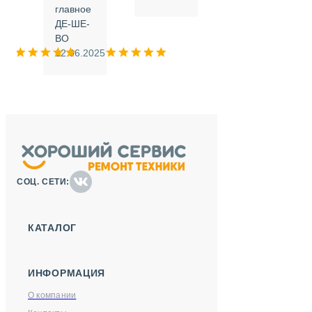
.
главное
ДЕ-ШЕ-
м
ВО
025
12.06.2025
СОЦ. СЕТИ:
КАТАЛОГ
ИНФОРМАЦИЯ
О компании