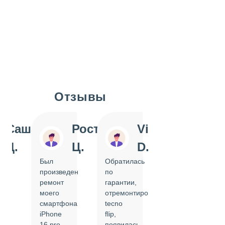
Отзывы
Slide 1 of 7
Саша
Ростислав
Vi
Inn
Д.
Ц.
D.
Pol
Был
Обратилась
Отдавала
произведен
по
IPhone
ремонт
гарантии,
на
моего
отремонтировать
замену
смартфона
tecno
задней
iPhone
flip,
крышки.
ал
16 pro,
появилась
Сделали