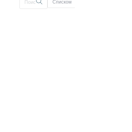
Списком
На карте