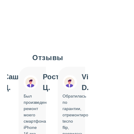
Отзывы
Slide 1 of 7
Саша
Ростислав
Vi
Inn
Д.
Ц.
D.
Pol
Был
Обратилась
Отдавала
произведен
по
IPhone
ремонт
гарантии,
на
моего
отремонтировать
замену
смартфона
tecno
задней
iPhone
flip,
крышки.
ал
16 pro,
появилась
Сделали