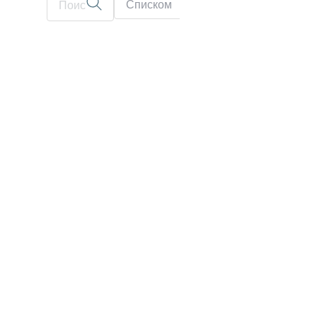
Списком
На карте