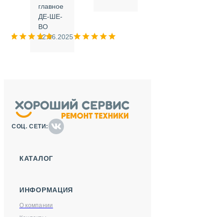
.
главное
ДЕ-ШЕ-
м
ВО
025
12.06.2025
СОЦ. СЕТИ:
КАТАЛОГ
ИНФОРМАЦИЯ
О компании