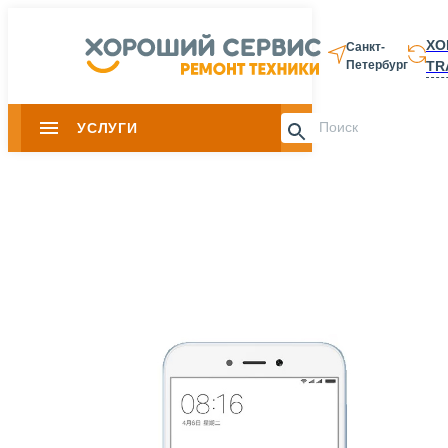
ХО
Санкт-
TR
Петербург
8 812 337-28-
УСЛУГИ
Slide 1 of 0