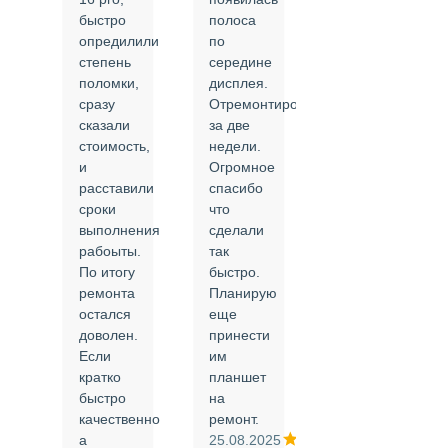
быстро
полоса
все в
опредилили
по
срок и
степень
середине
качественно.
поломки,
дисплея.
Цены
сразу
Отремонтировали
соответствуют
сказали
за две
указанным.
стоимость,
недели.
Спасибо
и
Огромное
!
й
расставили
спасибо
24.02.2025
сроки
что
выполнения
сделали
рабоыты.
так
я
По итогу
быстро.
ремонта
Планирую
,
остался
еще
ли
доволен.
принести
Если
им
кратко
планшет
быстро
на
или
качественно
ремонт.
а
25.08.2025