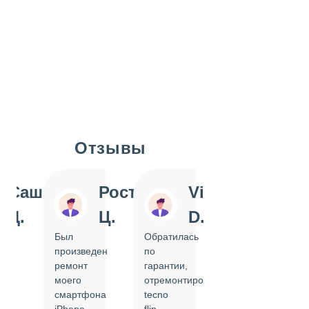
Отзывы
Slide 1 of 7
Саша
Ростислав
Vi
Inn
Д.
Ц.
D.
Pol
Был
Обратилась
Отдавала
произведен
по
IPhone
ремонт
гарантии,
на
моего
отремонтировать
замену
смартфона
tecno
задней