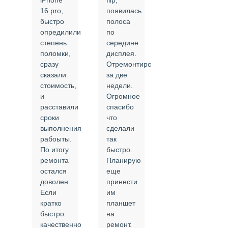
iPhone
flip,
крышки.
ал
16 pro,
появилась
Сделали
быстро
полоса
все в
опредилили
по
срок и
степень
середине
качественно.
поломки,
дисплея.
Цены
сразу
Отремонтировали
соответствуют
сказали
за две
указанным.
стоимость,
недели.
Спасибо
и
Огромное
!
й
расставили
спасибо
24.02.2025
сроки
что
выполнения
сделали
рабоыты.
так
я
По итогу
быстро.
ремонта
Планирую
,
остался
еще
ли
доволен.
принести
Если
им
кратко
планшет
быстро
на
или
качественно
ремонт.