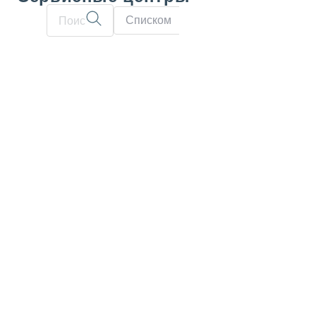
Списком
На карте