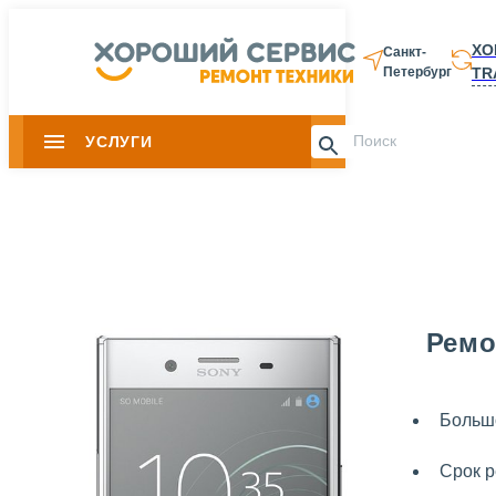
ХО
Санкт-
TR
Петербург
8 812 337-28-
УСЛУГИ
Slide 1 of 0
Ремо
Большо
Срок р