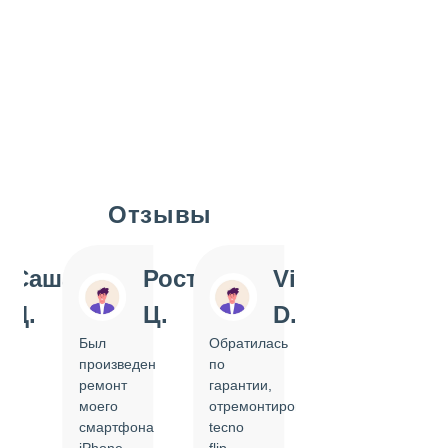
Отзывы
Slide 1 of 7
Саша
Ростислав
Vi
Inn
Д.
Ц.
D.
Pol
Был
Обратилась
Отдавала
произведен
по
IPhone
ремонт
гарантии,
на
моего
отремонтировать
замену
смартфона
tecno
задней