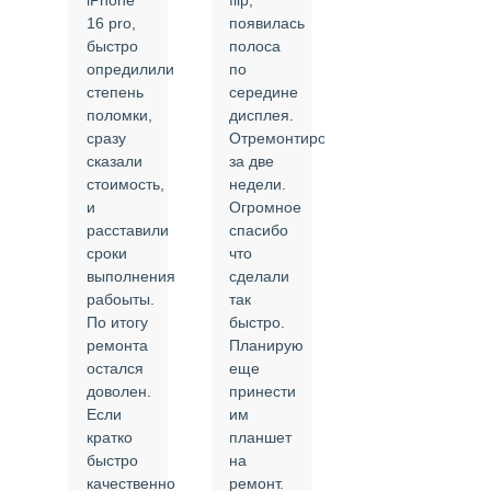
iPhone
flip,
крышки.
ал
16 pro,
появилась
Сделали
быстро
полоса
все в
опредилили
по
срок и
степень
середине
качественно.
поломки,
дисплея.
Цены
сразу
Отремонтировали
соответствуют
сказали
за две
указанным.
стоимость,
недели.
Спасибо
и
Огромное
!
й
расставили
спасибо
24.02.2025
сроки
что
выполнения
сделали
рабоыты.
так
я
По итогу
быстро.
ремонта
Планирую
,
остался
еще
ли
доволен.
принести
Если
им
кратко
планшет
быстро
на
или
качественно
ремонт.