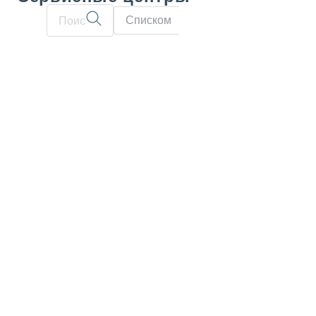
Списком
На карте