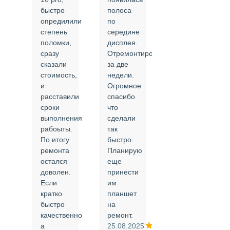
быстро
полоса
все в
опредилили
по
срок и
степень
середине
качественно.
поломки,
дисплея.
Цены
сразу
Отремонтировали
соответствуют
сказали
за две
указанным.
стоимость,
недели.
Спасибо
и
Огромное
!
й
расставили
спасибо
24.02.2025
сроки
что
выполнения
сделали
рабоыты.
так
я
По итогу
быстро.
ремонта
Планирую
,
остался
еще
ли
доволен.
принести
Если
им
кратко
планшет
быстро
на
или
качественно
ремонт.
а
25.08.2025