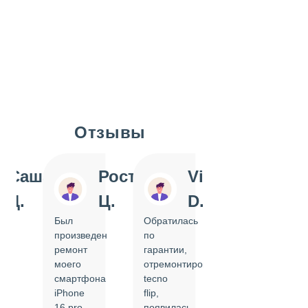
Отзывы
Slide 1 of 7
Саша
Ростислав
Vi
Inn
Д.
Ц.
D.
Pol
Был
Обратилась
Отдавала
произведен
по
IPhone
ремонт
гарантии,
на
моего
отремонтировать
замену
смартфона
tecno
задней
iPhone
flip,
крышки.
ал
16 pro,
появилась
Сделали