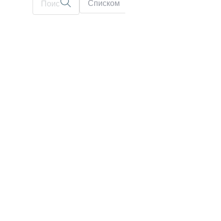
Списком
На карте