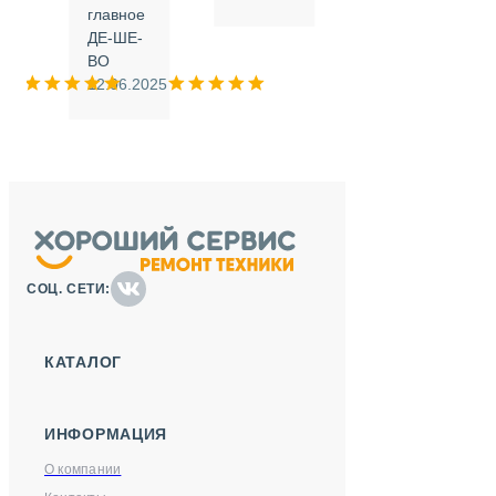
.
главное
ДЕ-ШЕ-
м
ВО
025
12.06.2025
СОЦ. СЕТИ:
КАТАЛОГ
ИНФОРМАЦИЯ
О компании