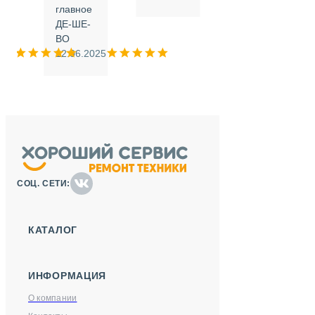
.
главное
ДЕ-ШЕ-
м
ВО
025
12.06.2025
СОЦ. СЕТИ:
КАТАЛОГ
ИНФОРМАЦИЯ
О компании