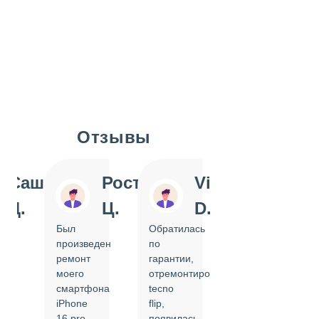
Отзывы
Slide 1 of 7
Саша
Ростислав
Vi
Inn
Д.
Ц.
D.
Pol
Был
Обратилась
Отдавала
произведен
по
IPhone
ремонт
гарантии,
на
моего
отремонтировать
замену
смартфона
tecno
задней
iPhone
flip,
крышки.
ал
16 pro,
появилась
Сделали