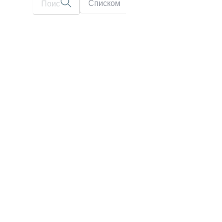
Списком
На карте