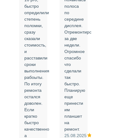
быстро
полоса
все в
опредилили
по
срок и
степень
середине
качественно.
поломки,
дисплея.
Цены
сразу
Отремонтировали
соответствуют
сказали
за две
указанным.
стоимость,
недели.
Спасибо
и
Огромное
!
й
расставили
спасибо
24.02.2025
сроки
что
выполнения
сделали
рабоыты.
так
я
По итогу
быстро.
ремонта
Планирую
,
остался
еще
ли
доволен.
принести
Если
им
кратко
планшет
быстро
на
или
качественно
ремонт.
а
25.08.2025