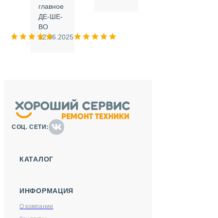
.
главное
ДЕ-ШЕ-
м
ВО
025
12.06.2025
СОЦ. СЕТИ:
КАТАЛОГ
ИНФОРМАЦИЯ
О компании