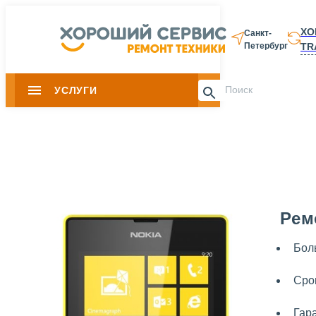
ХО
Санкт-
TR
Петербург
8 812 337-28-
УСЛУГИ
Slide 1 of 0
Рем
Бол
Сро
Гар