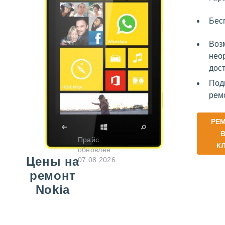
Бес
Воз
нео
дос
Под
рем
РЕ
В
Прайс
К
обновлен
Цены на
07.08.2026
ремонт
Nokia