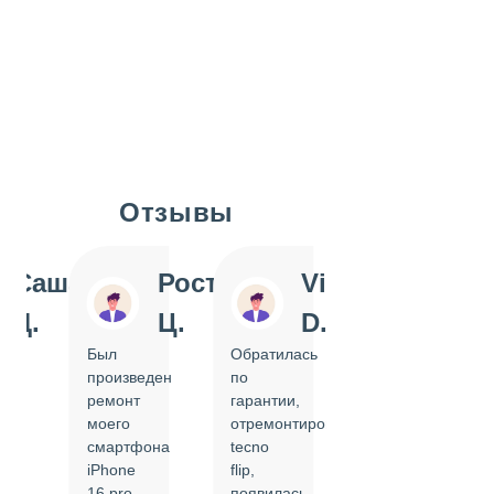
Отзывы
Slide 1 of 7
Саша
Ростислав
Vi
Inn
Д.
Ц.
D.
Pol
Был
Обратилась
Отдавала
произведен
по
IPhone
ремонт
гарантии,
на
моего
отремонтировать
замену
смартфона
tecno
задней
iPhone
flip,
крышки.
ал
16 pro,
появилась
Сделали