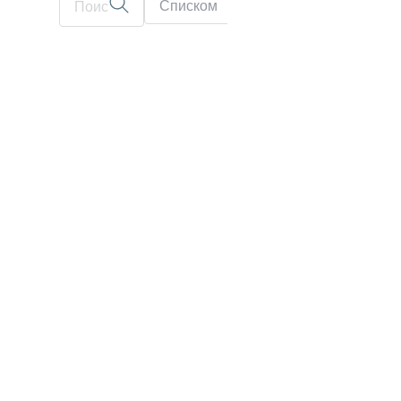
Списком
На карте