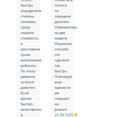
быстро
полоса
все в
опредилили
по
срок и
степень
середине
качественно.
поломки,
дисплея.
Цены
сразу
Отремонтировали
соответствуют
сказали
за две
указанным.
стоимость,
недели.
Спасибо
и
Огромное
!
й
расставили
спасибо
24.02.2025
сроки
что
выполнения
сделали
рабоыты.
так
я
По итогу
быстро.
ремонта
Планирую
,
остался
еще
ли
доволен.
принести
Если
им
кратко
планшет
быстро
на
или
качественно
ремонт.
а
25.08.2025