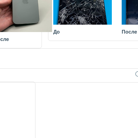
До
После
сле