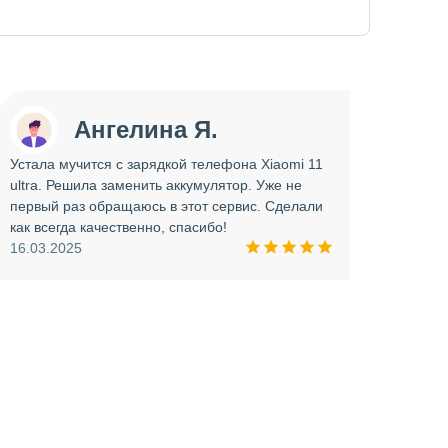
Ангелина Я.
Устала мучится с зарядкой телефона Xiaomi 11
Сдава
ultra. Решила заменить аккумулятор. Уже не
отрем
первый раз обращаюсь в этот сервис. Сделали
работ
как всегда качественно, спасибо!
опера
16.03.2025
прини
и вни
09.03