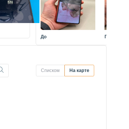
До
После
Списком
На карте