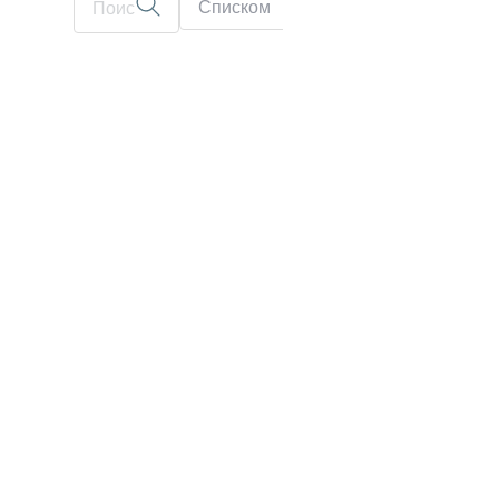
Списком
На карте