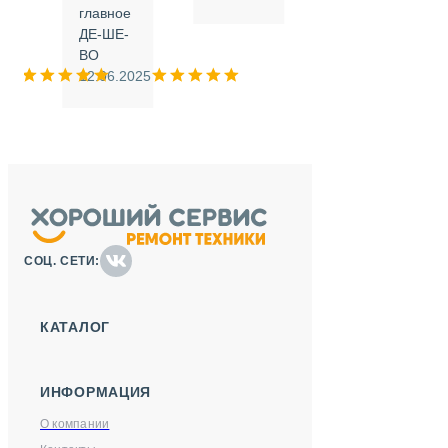
.
главное
ДЕ-ШЕ-
м
ВО
025
12.06.2025
СОЦ. СЕТИ:
КАТАЛОГ
ИНФОРМАЦИЯ
О компании