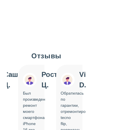
Отзывы
Slide 1 of 7
Саша
Ростислав
Vi
Inn
Д.
Ц.
D.
Pol
Был
Обратилась
Отдавала
произведен
по
IPhone
ремонт
гарантии,
на
моего
отремонтировать
замену
смартфона
tecno
задней
iPhone
flip,
крышки.
ал
16 pro,
появилась
Сделали