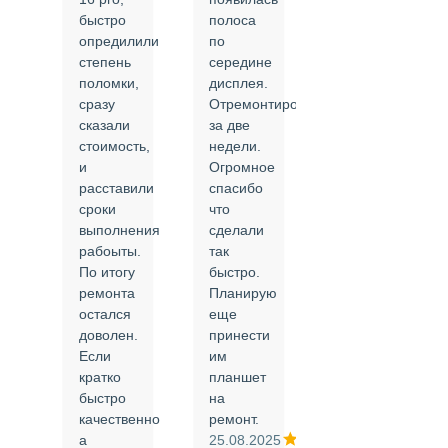
быстро
полоса
все в
опредилили
по
срок и
степень
середине
качественно.
поломки,
дисплея.
Цены
сразу
Отремонтировали
соответствуют
сказали
за две
указанным.
стоимость,
недели.
Спасибо
и
Огромное
!
й
расставили
спасибо
24.02.2025
сроки
что
выполнения
сделали
рабоыты.
так
я
По итогу
быстро.
ремонта
Планирую
,
остался
еще
ли
доволен.
принести
Если
им
кратко
планшет
быстро
на
или
качественно
ремонт.
а
25.08.2025