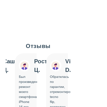
Отзывы
Slide 1 of 7
Саша
Ростислав
Vi
Inn
Д.
Ц.
D.
Pol
Был
Обратилась
Отдавала
произведен
по
IPhone
ремонт
гарантии,
на
моего
отремонтировать
замену
смартфона
tecno
задней
iPhone
flip,
крышки.
ал
16 pro,
появилась
Сделали