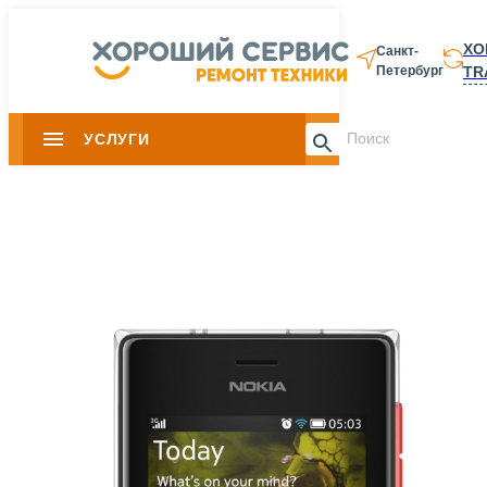
ХО
Санкт-
TR
Петербург
8 812 337-28-
УСЛУГИ
Slide 1 of 0