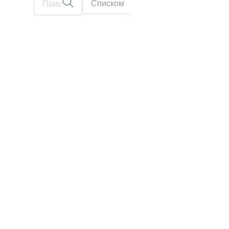
Списком
На карте