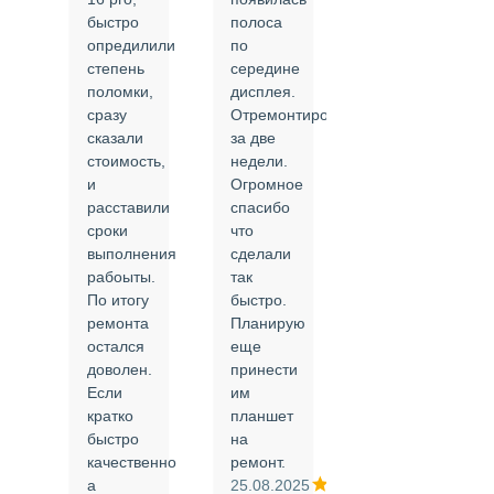
быстро
полоса
все в
опредилили
по
срок и
степень
середине
качественно.
поломки,
дисплея.
Цены
сразу
Отремонтировали
соответствуют
сказали
за две
указанным.
стоимость,
недели.
Спасибо
и
Огромное
!
й
расставили
спасибо
24.02.2025
сроки
что
выполнения
сделали
рабоыты.
так
я
По итогу
быстро.
ремонта
Планирую
,
остался
еще
ли
доволен.
принести
Если
им
кратко
планшет
быстро
на
или
качественно
ремонт.
а
25.08.2025