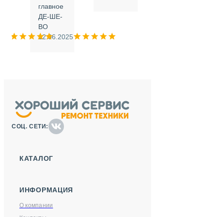
.
главное
ДЕ-ШЕ-
м
ВО
025
12.06.2025
СОЦ. СЕТИ:
КАТАЛОГ
ИНФОРМАЦИЯ
О компании