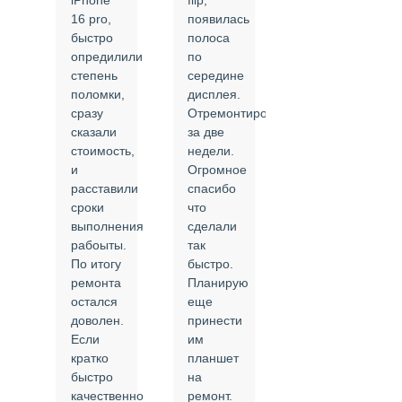
iPhone
flip,
крышки.
ал
16 pro,
появилась
Сделали
быстро
полоса
все в
опредилили
по
срок и
степень
середине
качественно.
поломки,
дисплея.
Цены
сразу
Отремонтировали
соответствуют
сказали
за две
указанным.
стоимость,
недели.
Спасибо
и
Огромное
!
й
расставили
спасибо
24.02.2025
сроки
что
выполнения
сделали
рабоыты.
так
я
По итогу
быстро.
ремонта
Планирую
,
остался
еще
ли
доволен.
принести
Если
им
кратко
планшет
быстро
на
или
качественно
ремонт.