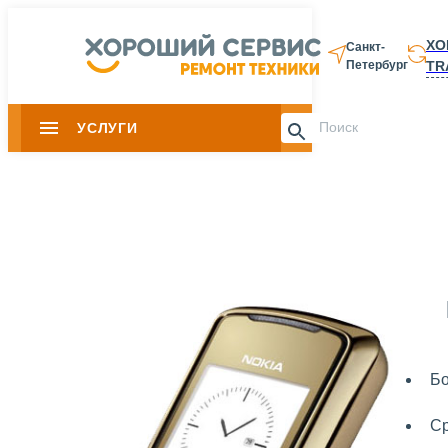
ХО
Санкт-
TR
Петербург
8 812 337-28-
УСЛУГИ
Slide 1 of 0
Бо
Ср