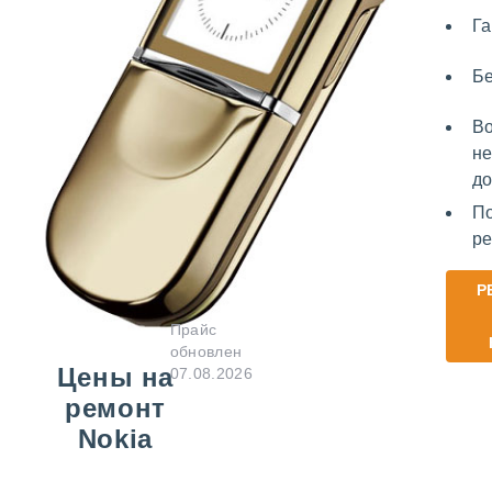
Га
Бе
Во
не
до
По
ре
Р
Прайс
обновлен
Цены на
07.08.2026
ремонт
Nokia