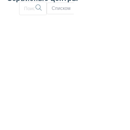
Списком
На карте