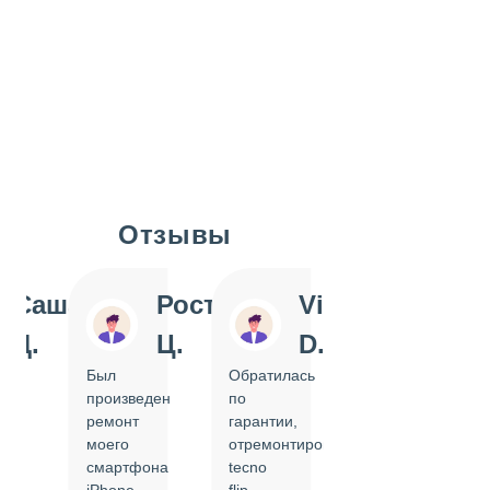
Отзывы
Slide 1 of 7
Саша
Ростислав
Vi
Inn
Д.
Ц.
D.
Pol
Был
Обратилась
Отдавала
произведен
по
IPhone
ремонт
гарантии,
на
моего
отремонтировать
замену
смартфона
tecno
задней