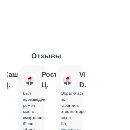
Отзывы
Slide 1 of 7
Саша
Ростислав
Vi
Inn
Д.
Ц.
D.
Pol
Был
Обратилась
Отдавала
произведен
по
IPhone
ремонт
гарантии,
на
моего
отремонтировать
замену
смартфона
tecno
задней
iPhone
flip,
крышки.
ал
16 pro,
появилась
Сделали