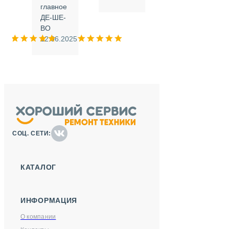
.
главное
ДЕ-ШЕ-
м
ВО
025
12.06.2025
СОЦ. СЕТИ:
КАТАЛОГ
ИНФОРМАЦИЯ
О компании