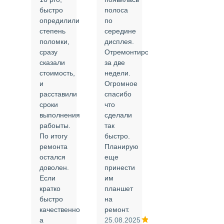
быстро
полоса
все в
опредилили
по
срок и
степень
середине
качественно.
поломки,
дисплея.
Цены
сразу
Отремонтировали
соответствуют
сказали
за две
указанным.
стоимость,
недели.
Спасибо
и
Огромное
!
й
расставили
спасибо
24.02.2025
сроки
что
выполнения
сделали
рабоыты.
так
я
По итогу
быстро.
ремонта
Планирую
,
остался
еще
ли
доволен.
принести
Если
им
кратко
планшет
быстро
на
или
качественно
ремонт.
а
25.08.2025