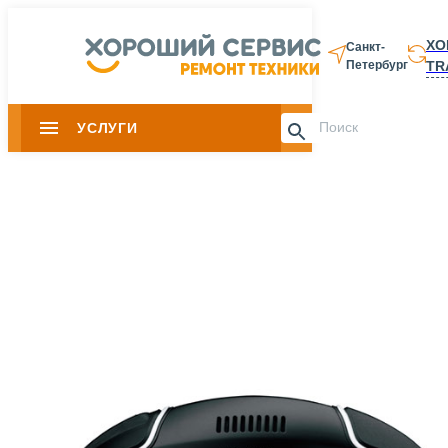
ХО
Санкт-
TR
Петербург
8 812 337-28-
УСЛУГИ
Slide 1 of 0