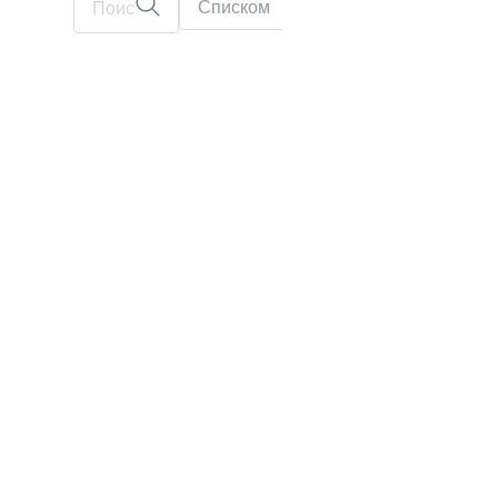
Списком
На карте