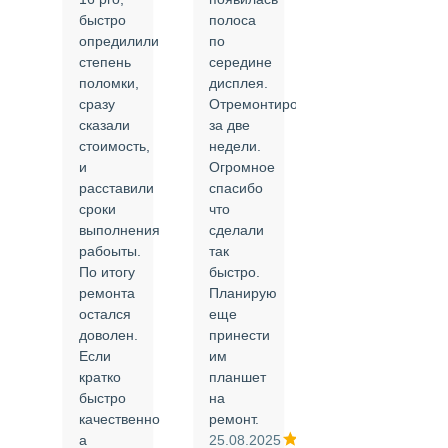
быстро
полоса
все в
опредилили
по
срок и
степень
середине
качественно.
поломки,
дисплея.
Цены
сразу
Отремонтировали
соответствуют
сказали
за две
указанным.
стоимость,
недели.
Спасибо
и
Огромное
!
й
расставили
спасибо
24.02.2025
сроки
что
выполнения
сделали
рабоыты.
так
я
По итогу
быстро.
ремонта
Планирую
,
остался
еще
ли
доволен.
принести
Если
им
кратко
планшет
быстро
на
или
качественно
ремонт.
а
25.08.2025