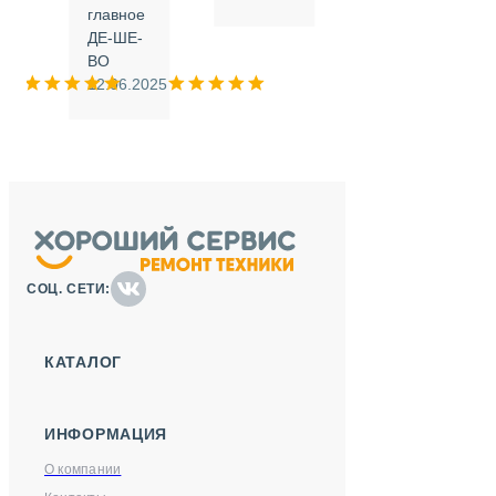
.
главное
ДЕ-ШЕ-
м
ВО
025
12.06.2025
СОЦ. СЕТИ:
КАТАЛОГ
ИНФОРМАЦИЯ
О компании