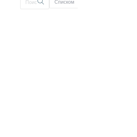
Списком
На карте