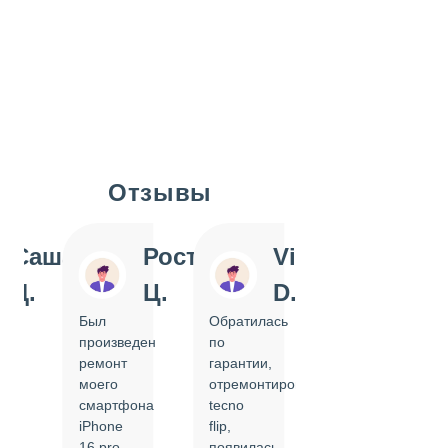
Отзывы
Slide 1 of 7
Саша
Ростислав
Vi
Inn
Д.
Ц.
D.
Pol
Был
Обратилась
Отдавала
произведен
по
IPhone
ремонт
гарантии,
на
моего
отремонтировать
замену
смартфона
tecno
задней
iPhone
flip,
крышки.
ал
16 pro,
появилась
Сделали