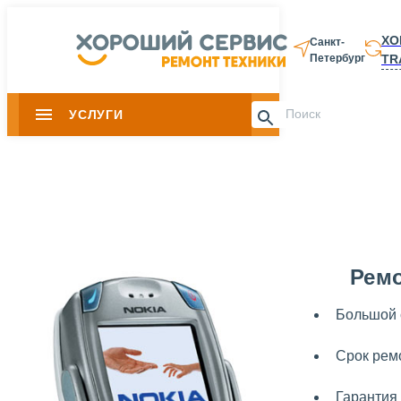
ХО
Санкт-
TR
Петербург
8 812 337-28-
УСЛУГИ
Slide 1 of 0
Ремо
Большой 
Срок ремо
Гарантия