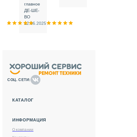
.
главное
ДЕ-ШЕ-
м
ВО
025
12.06.2025
СОЦ. СЕТИ:
КАТАЛОГ
ИНФОРМАЦИЯ
О компании