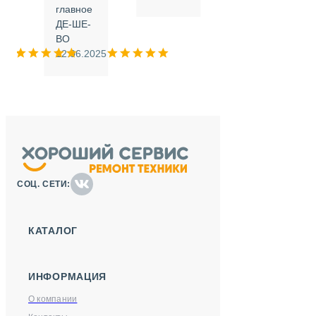
.
главное
ДЕ-ШЕ-
м
ВО
025
12.06.2025
СОЦ. СЕТИ:
КАТАЛОГ
ИНФОРМАЦИЯ
О компании