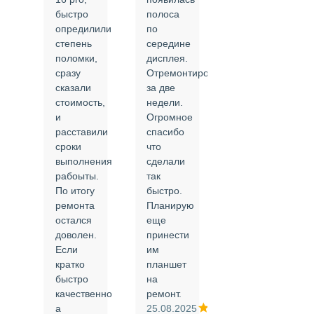
быстро
полоса
все в
опредилили
по
срок и
степень
середине
качественно.
поломки,
дисплея.
Цены
сразу
Отремонтировали
соответствуют
сказали
за две
указанным.
стоимость,
недели.
Спасибо
и
Огромное
!
й
расставили
спасибо
24.02.2025
сроки
что
выполнения
сделали
рабоыты.
так
я
По итогу
быстро.
ремонта
Планирую
,
остался
еще
ли
доволен.
принести
Если
им
кратко
планшет
быстро
на
или
качественно
ремонт.
а
25.08.2025