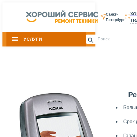
ХО
Санкт-
TR
Петербург
8 812 337-28-
УСЛУГИ
Slide 1 of 0
Ре
Больш
Срок 
Гаран