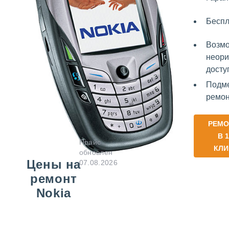
Беспл
Возмо
неори
досту
Подме
ремон
РЕМО
В 1
Прайс
КЛИ
обновлен
Цены на
07.08.2026
ремонт
Nokia