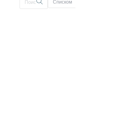
Списком
На карте