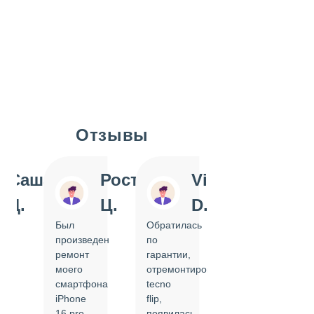
Отзывы
Slide 1 of 7
Саша
Ростислав
Vi
Inn
Д.
Ц.
D.
Pol
Был
Обратилась
Отдавала
произведен
по
IPhone
ремонт
гарантии,
на
моего
отремонтировать
замену
смартфона
tecno
задней
iPhone
flip,
крышки.
ал
16 pro,
появилась
Сделали